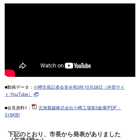
■動画データ：
小樽市長記者会見令和3年10月28日（外部サイ
ト:YouTube）
■会見資料1：
北海製罐株式会社小樽工場第3倉庫[PDF：
315KB]
下記のとおり、市長から発表がありました
（午後4時〜）