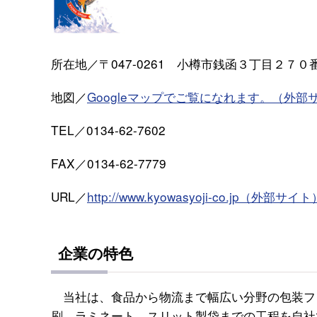
所在地／〒047-0261 小樽市銭函３丁目２７０
地図／
Googleマップでご覧になれます。（外部
TEL／0134-62-7602
FAX／0134-62-7779
URL／
http://www.kyowasyoji-co.jp（外部サイト
企業の特色
当社は、食品から物流まで幅広い分野の包装フ
刷、ラミネート、スリット製袋までの工程を自社