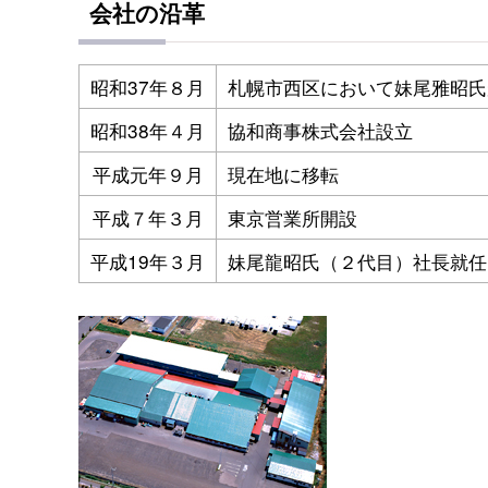
会社の沿革
昭和37年８月
札幌市西区において妹尾雅昭氏
昭和38年４月
協和商事株式会社設立
平成元年９月
現在地に移転
平成７年３月
東京営業所開設
平成19年３月
妹尾龍昭氏（２代目）社長就任