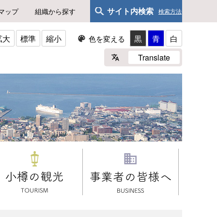
サイト内検索
マップ
組織から探す
検索方法
拡大
標準
縮小
黒
青
白
色を変える
Translate