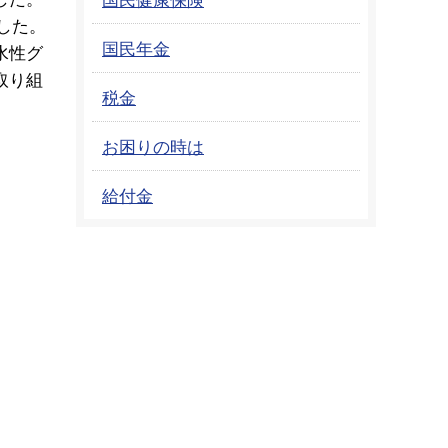
した。
国民年金
水性グ
取り組
税金
お困りの時は
給付金