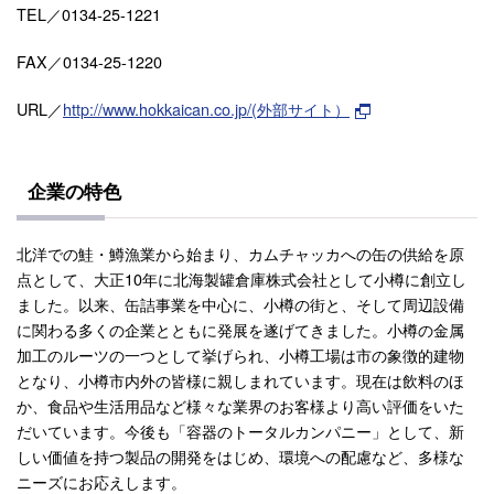
TEL／0134-25-1221
FAX／0134-25-1220
URL／
http://www.hokkaican.co.jp/(外部サイト）
企業の特色
北洋での鮭・鱒漁業から始まり、カムチャッカへの缶の供給を原
点として、大正10年に北海製罐倉庫株式会社として小樽に創立し
ました。以来、缶詰事業を中心に、小樽の街と、そして周辺設備
に関わる多くの企業とともに発展を遂げてきました。小樽の金属
加工のルーツの一つとして挙げられ、小樽工場は市の象徴的建物
となり、小樽市内外の皆様に親しまれています。現在は飲料のほ
か、食品や生活用品など様々な業界のお客様より高い評価をいた
だいています。今後も「容器のトータルカンパニー」として、新
しい価値を持つ製品の開発をはじめ、環境への配慮など、多様な
ニーズにお応えします。