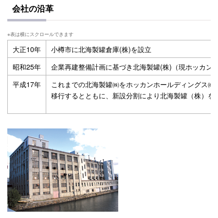
会社の沿革
大正10年
小樽市に北海製罐倉庫(株)を設立
昭和25年
企業再建整備計画に基づき北海製罐(株)（現ホッカン
平成17年
これまでの北海製罐㈱をホッカンホールディングス㈱
移行するとともに、新設分割により北海製罐（株）を