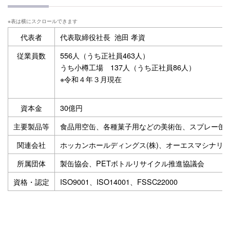
代表者
代表取締役社長 池田 孝資
従業員数
556人（うち正社員463人）
うち小樽工場 137人（うち正社員86人）
※令和４年３月現在
資本金
30億円
主要製品等
食品用空缶、各種菓子用などの美術缶、スプレー缶、
関連会社
ホッカンホールディングス(株)、オーエスマシナリー(
所属団体
製缶協会、PETボトルリサイクル推進協議会
資格・認定
ISO9001、ISO14001、FSSC22000