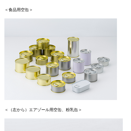
＜食品用空缶＞
＜（左から）エアゾール用空缶、粉乳缶＞