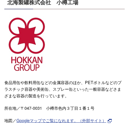
北海製罐株式会社 小樽工場
食品用缶や飲料用缶などの金属容器のほか、PETボトルなどのプ
ラスチック容器や美術缶、スプレー缶といった一般容器などさま
ざまな容器の製造を行っています。
所在地／〒047-0031
小樽市色内３丁目１番１号
地図／
Googleマップでご覧になれます。（外部サイト）