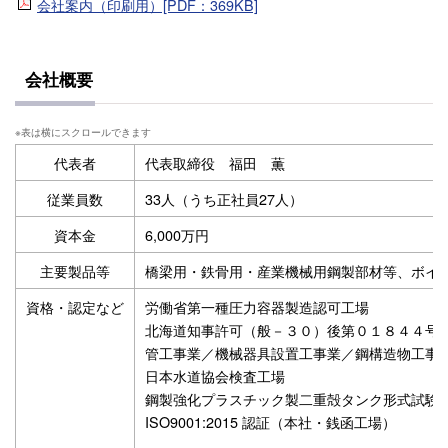
会社案内（印刷用）[PDF：369KB]
会社概要
代表者
代表取締役
福田 薫
従業員数
33人（うち正社員27人）
資本金
6,000万円
主要製品等
橋梁用・鉄骨用・産業機械用鋼製部材等、ボイ
資格・認定など
労働省第一種圧力容器製造認可工場
北海道知事許可（般－３０）後第０１８４４号
管工事業／機械器具設置工事業／鋼構造物工事
日本水道協会検査工場
鋼製強化プラスチック製二重殻タンク形式試験
ISO9001:2015 認証（本社・銭函工場）