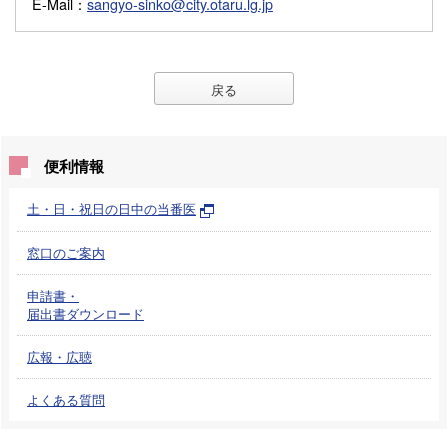
E-Mail
：
sangyo-sinko@city.otaru.lg.jp
戻る
便利情報
土・日・祝日の日中の当番医
窓口のご案内
申請書・
届出書ダウンロード
広報・広聴
よくある質問