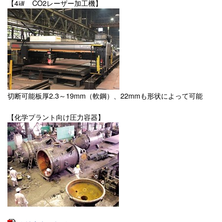
【4㎾ CO2レーザー加工機】
切断可能板厚2.3～19mm（軟鋼）、22mmも形状によって可能
【化学プラント向け圧力容器】