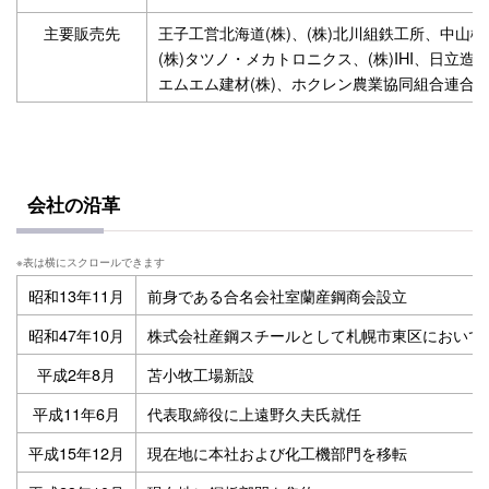
主要販売先
王子工営北海道(株)、(株)北川組鉄工所、中山機械
(株)タツノ・メカトロニクス、(株)IHI、日立造船
エムエム建材(株)、ホクレン農業協同組合連合
会社の沿革
昭和13年11月
前身である合名会社室蘭産鋼商会設立
昭和47年10月
株式会社産鋼スチールとして札幌市東区において
平成2年8月
苫小牧工場新設
平成11年6月
代表取締役に上遠野久夫氏就任
平成15年12月
現在地に本社および化工機部門を移転