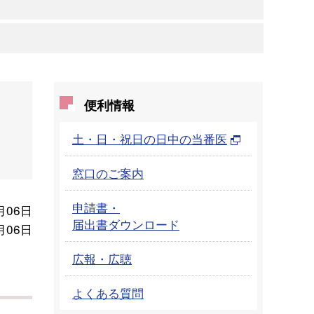
社
便利情報
土・日・祝日の日中の当番医
窓口のご案内
申請書・
月06日
届出書ダウンロード
月06日
広報・広聴
よくある質問