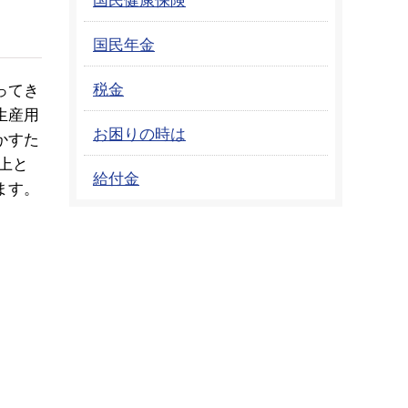
国民年金
税金
ってき
生産用
お困りの時は
かすた
上と
給付金
ます。