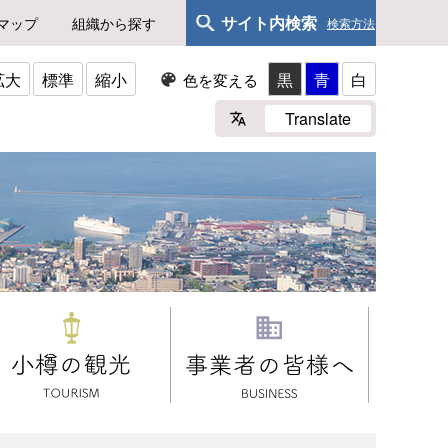
サイト内検索
マップ
組織から探す
検索方法
拡大
標準
縮小
黒
青
白
色を変える
Translate