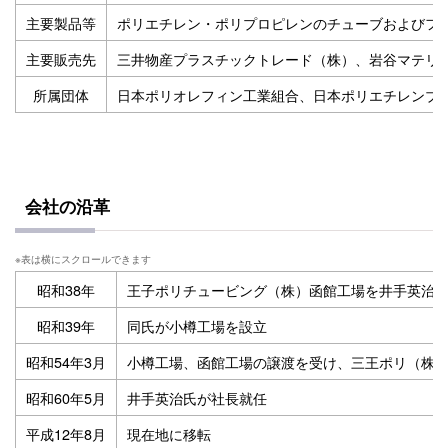
主要製品等
ポリエチレン・ポリプロピレンのチューブおよびフ
主要販売先
三井物産プラスチックトレード（株）、岩谷マテリ
所属団体
日本ポリオレフィン工業組合、日本ポリエチレンブ
会社の沿革
昭和38年
王子ポリチュービング（株）函館工場を
井手英治
昭和39年
同氏が小樽工場を設立
昭和54年3月
小樽工場、函館工場の譲渡を受け、三王ポリ
（株
昭和60年5月
井手英治氏が社長就任
平成12年8月
現在地に移転