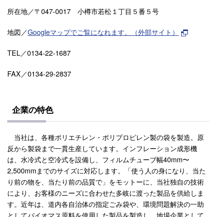
所在地／
〒047-0017 小樽市若松１丁目５番５号
地図／
Googleマップでご覧になれます。（外部サイト）
TEL／0134-22-1687
FAX／0134-29-2837
企業の特色
当社は、各種ポリエチレン・ポリプロピレン製の袋を製造。原
反から製袋まで一貫生産しています。インフレーション成形機
は、水冷式と空冷式を設備し、フィルムチューブ幅40mm〜
2,500mmまでのサイズに対応します。「使う人の身になり、当た
り前の物を、当たり前の品質で」をモットーに、当社独自の技術
により、お客様のニーズに合わせた多岐に渡った製品を供給しま
す。近年は、道内各自治体の指定ごみ袋や、環境問題解決の一助
としてバイオマス原料を使用した製品を製造し、地場企業として