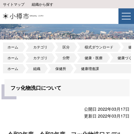
サイトマップ
組織から探す
ホーム
カテゴリ
区分
様式ダウンロード
健
ホーム
カテゴリ
分野
健康・医療
健康づく
ホーム
組織
保健所
健康増進課
フッ化物洗口について
公開日 2022年03月17日
更新日 2022年03月17日