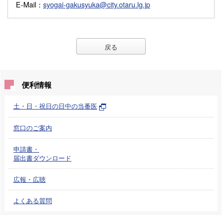
E-Mail
：
syogai-gakusyuka@city.otaru.lg.jp
戻る
便利情報
土・日・祝日の日中の当番医
窓口のご案内
申請書・
届出書ダウンロード
広報・広聴
よくある質問