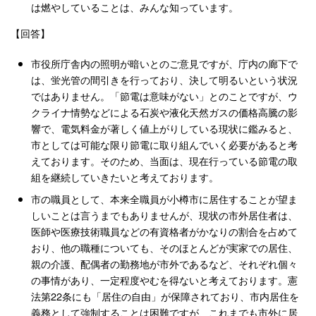
は燃やしていることは、みんな知っています。
【回答】
市役所庁舎内の照明が暗いとのご意見ですが、庁内の廊下で
は、蛍光管の間引きを行っており、決して明るいという状況
ではありません。「節電は意味がない」とのことですが、ウ
クライナ情勢などによる石炭や液化天然ガスの価格高騰の影
響で、電気料金が著しく値上がりしている現状に鑑みると、
市としては可能な限り節電に取り組んでいく必要があると考
えております。そのため、当面は、現在行っている節電の取
組を継続していきたいと考えております。
市の職員として、本来全職員が小樽市に居住することが望ま
しいことは言うまでもありませんが、現状の市外居住者は、
医師や医療技術職員などの有資格者がかなりの割合を占めて
おり、他の職種についても、そのほとんどが実家での居住、
親の介護、配偶者の勤務地が市外であるなど、それぞれ個々
の事情があり、一定程度やむを得ないと考えております。憲
法第22条にも「居住の自由」が保障されており、市内居住を
義務として強制することは困難ですが、これまでも市外に居