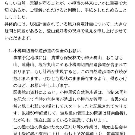
らしい自然・景観を守ることが、小樽市の将来にいかに重要で大
切であるか、ご理解いただけると判断し、手紙をしたためること
にしました。
具体的には、現在計画されている風力発電計画について、大きな
疑問と問題があると、登山愛好者の視点で意見を申し上げさせて
いただきます。
小樽周辺自然遊歩道の保全のお願い
事業予定地域には、貴重な保安林で小樽天狗山、おこばち
山、遠藤山、塩谷丸山に至る小樽周辺自然遊歩道が含まれて
おります。もし計画が実現すると、この自然遊歩道の存続が
危ぶまれます。ぜひとも現状のまま保存するよう、働きかけ
のほど、お願い申し上げます。
図書館の資料によると、小樽周辺自然遊歩道は、市制50周年
を記念して当時の営林署が造成し小樽市が管理し、市民の自
然と親しむ憩いの場としてスタートしたと記載されておりま
す。以後50年経過して、遊歩道の管理上の問題は紆余曲折し
ながらも、現在に至っていると認識しております。
この遊歩道の保全のための笹刈り等の作業は、地元山岳会や
登山愛好者の有志により、おおよそ20年前より、毎年実施し