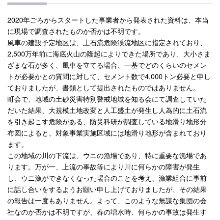
2020年ごろからスタートした事業者から発表された資料は、本当
に現場で調査されたものか否かは不明です。
風車の建設予定地区は、土石流危険渓流地区に指定されており、
2,500万年前に海底火山の隆起によりできた場所であり、大小さま
ざまな石が多く、風車を立てる場合、一基でどのくらいのセメン
トが必要かとの質問に対して、セメント数で4,000トン必要と申し
ておりましたが、書類として提出されたものではありません。
町会で、地域の土砂災害特別警戒地域を知る会にて調査していた
だいた結果、大規模土地改変と人工盛土が発生し人為的に土石流
を引き起こす危険がある、防災科研が調査している地滑り地形分
布図によると、対象事業実施区域には地滑り地形が含まれており
ます。
この地域の川の下流は、ウニの漁場であり、特に重要な漁場であ
ります。万が一、上流の事故等により川に何らかの障害が発生
し、ウニ漁ができなくなった場合のことを考え、漁業組合に事前
に話し合いをするようお願い申し上げておりましたが、その結果
の報告は一度もありません。よって、このような無謀な集団の会
社なのか否かは不明ですが、春の増水時、何らかの事故は発生す