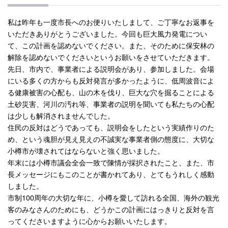
私は昨年も一度市長へのお便りいたしまして、ご丁寧なお返事を
いただきありがとうございました。今回も巨大風力発電につい
て、この計画を認めないでください。また、そのために保安林の
解除を認めないでくださいというお願いをさせていただきます。
先日、市内で、事業者による説明会があり、参加しました。会場
にいる多くの方からも反対発言が多かったように、低周波音によ
る健康被害の心配も、山の木を伐り、巨大な穴を掘ることによる
土砂災害、河川の汚れ等、事業者の説明を聞いても私たちの心配
は少しも解消されませんでした。
住民の反対はどうであっても、説明会をしたという実績作りのた
め、という魂胆が見え見えの不誠実な事業者側の態度に、大切な
小樽市が壊されてはならないと強く思いました。
年末には小樽市議会全会一致で陳情が採択されたこと、また、市
長メッセージにもこのことが書かれてあり、とてもうれしく感動
しました。
市制100周年の大切な年に、小樽を愛して訪れる全国、海外の観光
客のみなさんのためにも、どうかこの計画にはっきりと反対を言
ってくださいますように心からお願いいたします。