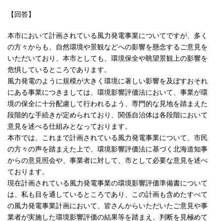
【回答】
本市において計画されている風力発電事業についてですが、多く
の方々からも、自然環境や景観などへの影響を懸念するご意見を
いただいており、本市としても、環境保全や眺望景観上の影響を
危惧しているところであります。
風力発電のように規模が大きく環境に著しい影響を及ぼすおそれ
にある事業につきましては、環境影響評価法において、事業が環
境の保全に十分配慮して行われるよう、専門的な見地を踏まえた
段階的な手続きが定められており、関係自治体は各段階において
意見を述べる仕組みとなっております。
本市では、これまで計画されている風力発電事業について、市民
の方々の声を踏まえた上で、環境影響評価法に基づく北海道知事
からの意見照会や、事業者に対して、市として必要な意見を述べ
ております。
現在計画されている風力発電事業の環境影響評価準備書について
は、私も目を通しているところであり、この計画も含めたすべて
の風力発電事業計画において、皆さんからいただいたご意見や事
業者が実施した環境影響評価の結果等を踏まえ、判断を見極めて