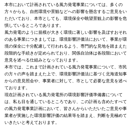
本市において計画されている風力発電事業については、多くの
方々からも、自然環境や景観などへの影響を懸念するご意見をい
ただいており、本市としても、環境保全や眺望景観上の影響を危
惧しているところであります。
風力発電のように規模が大きく環境に著しい影響を及ぼすおそれ
のある事業につきましては、環境影響評価法において、事業が環
境の保全に十分配慮して行われるよう、専門的な見地を踏まえた
段階的な手続きが定められており、関係自治体は各段階において
意見を述べる仕組みとなっております。
本市では、これまで計画されている風力発電事業について、市民
の方々の声を踏まえた上で、環境影響評価法に基づく北海道知事
からの意見照会や、事業者に対して、市として必要な意見を述べ
ております。
現在計画されている風力発電所の環境影響評価準備書について
は、私も目を通しているところであり、この計画も含めたすべて
の風力発電事業計画において、皆さんからいただいたご意見や事
業者が実施した環境影響評価の結果等を踏まえ、判断を見極めて
いきたいと考えております。