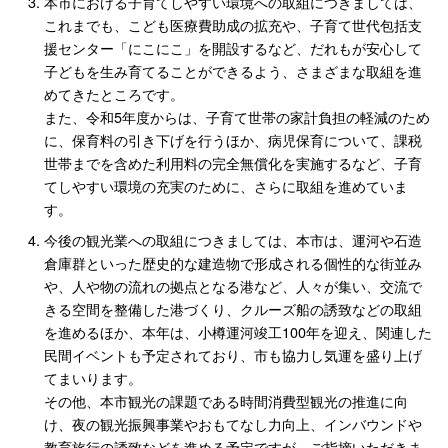
本市における子育てしやすい環境への取組につきましては、
これまでも、こども医療費助成の拡充や、子育て世代包括支
援センター「にこにこ」を開設するなど、だれもが安心して
子どもを生み育てることができるよう、さまざまな取組を進
めてきたところです。
また、令和5年度からは、子育て世帯の家計負担の軽減のため
に、保育料の引き下げを行うほか、病児保育について、課税
世帯までを含めた利用料の完全無償化を実施するなど、子育
てしやすい環境の充実のために、さらに取組を進めていま
す。
今後の観光業への取組につきましては、本市は、運河や石造
倉庫群といった歴史的な建造物で形成される個性的な街並み
や、人や物の流れの拠点となる港など、人々が集い、交流で
きる空間を整備した港づくり、クルーズ船の誘致などの取組
を進めるほか、本年は、小樽運河竣工100年を迎え、関連した
民間イベントも予定されており、市も協力し気運を盛り上げ
てまいります。
その他、本市観光の課題である時間消費型観光の推進に向
け、夜の観光振興事業やおもてなし力向上、インバウンドや
教育旅行の誘致などを進める予定ですが、ご指摘いただきま