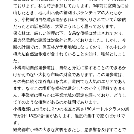
ております。私も時折参加しております。3年前に室蘭岳に登
山したとき、地元山岳会の笹刈りボランティアの人たちか
ら、小樽周辺自然遊歩道がきれいに笹刈りされていて印象的
だったとの話を聞き、大変にうれしく思っております。
保安林は、厳しい管理の下、安易な伐採は禁止されており、
風力発電所の建設は対象外と思っておりました。しかし、今
回の計画では、保安林が予定地域になっており、その中に小
樽周辺自然遊歩道が含まれていることを知り、唖然としまし
た。
小樽周辺自然遊歩道は、自然と身近に接することのできるか
けがえのない大切な市民の財産であります。この遊歩道は、
その先に続く塩谷丸山を含め、道内でも人気のエリアであり
ます。なぜこの場所を候補地選定したのか全く理解できませ
ん。事業者は明らかに事業地域の選定を誤っており、どうし
てそのような権利があるのか疑問であります。
小樽近郊にはほかに２つの地区と高さ180メートルクラスの風
車が計113基の計画があります。過度の集中で驚くばかりで
す。
観光都市小樽の大きな変貌をきたし、悪影響を及ぼすことで