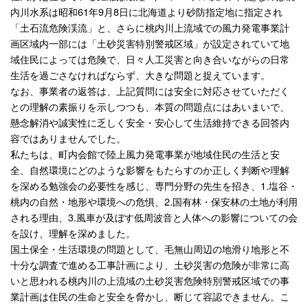
内川水系は昭和61年9月8日に北海道より砂防指定地に指定され
「土石流危険渓流」と、さらに桃内川上流域での風力発電事業計
画区域内一部には「土砂災害特別警戒区域」が設定されていて地
域住民によっては危険で、日々人工災害と向き合いながらの日常
生活を過ごさなければならず、大きな問題と捉えています。
なお、事業者の返答は、上記質問には安全に対応させていただく
との理解の素振りを示しつつも、本質の問題点にはあいまいで、
懸念解消や誠実性に乏しく安全・安心して生活維持できる回答内
容ではありませんでした。
私たちは、町内会館で陸上風力発電事業が地域住民の生活と安
全、自然環境にどのような影響をもたらすのか正しく判断や理解
を深める勉強会の必要性を感じ、専門分野の先生を招き、1.塩谷・
桃内の自然・地形や環境への危惧、2.国有林・保安林の土地が利用
される理由、3.風車が及ぼす低周波音と人体への影響についての会
を設け、理解を深めました。
国土保全・生活環境の問題として、毛無山周辺の地滑り地形と不
十分な調査で進める工事計画により、土砂災害の危険が非常に高
いと思われる桃内川の上流域の土砂災害危険特別警戒区域での事
業計画は住民の生命と安全を脅かし、断じて容認できません。こ