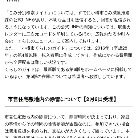
「ごみ分別検索サイト」については、すでに小樽市ごみ減量推進
課の公式LINEがあり、不明な品目を送信すると、回答が返信され
るようになっています。この公式LINEの周知については、収集カ
レンダーに二次元コードを印刷しているほか、広報おたるや町内
会の「くらしのニュース」にて案内しております。
また、「小樽市くらしのガイド」については、2016年（平成28
年）の第4版以降、転入者用に作成しており、作成にかかる費用面
から全戸配布は難しい状況です。
くらしのガイドは、最新版である第6版をホームページに掲載して
いるほか、第5版の在庫については希望者へお渡ししています。
市営住宅敷地内の除雪について【2月6日受理】
市営住宅敷地内の除雪について、除雪時間が決まっており、家庭
の事情からその時間の除雪参加が困難なのに、参加できない場合
は費用負担を求められ、支払いが大きくなって困っています。本
来、市営住宅はそのような目的で作られたものではないと思いま