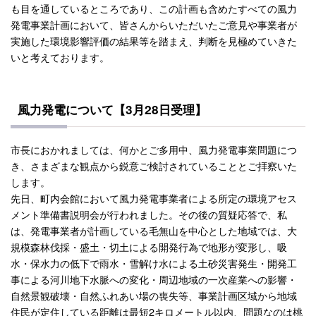
も目を通しているところであり、この計画も含めたすべての風力
発電事業計画において、皆さんからいただいたご意見や事業者が
実施した環境影響評価の結果等を踏まえ、判断を見極めていきた
いと考えております。
風力発電について【3月28日受理】
市長におかれましては、何かとご多用中、風力発電事業問題につ
き、さまざまな観点から鋭意ご検討されていることとご拝察いた
します。
先日、町内会館において風力発電事業者による所定の環境アセス
メント準備書説明会が行われました。その後の質疑応答で、私
は、発電事業者が計画している毛無山を中心とした地域では、大
規模森林伐採・盛土・切土による開発行為で地形が変形し、吸
水・保水力の低下で雨水・雪解け水による土砂災害発生・開発工
事による河川地下水脈への変化・周辺地域の一次産業への影響・
自然景観破壊・自然ふれあい場の喪失等、事業計画区域から地域
住民が定住している距離は最短2キロメートル以内、問題なのは桃