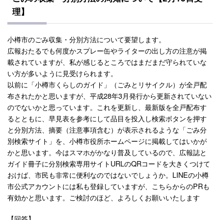
理】
小樽市のごみ収集・分別方法について要望します。
広報おたるでも何度かスプレー缶やライターの出し方の注意が掲
載されていますが、私が感じるところではまだまだ守られていな
い方が多いように見受けられます。
以前に「小樽市くらしのガイド」（ごみとリサイクル）が全戸配
布されたかと思いますが、平成28年3月発行から更新されていない
のでないかと思っています。これを更新し、最新版を全戸配布す
るとともに、早見表を参考にして品目を投入し検索ボタンを押す
と分別方法、摘要（注意事項含む）が表示されるような「ごみ分
別検索サイト」を、小樽市役所ホームページに掲載してはいかが
かと思います。今はスマホがかなり普及しているので、広報誌と
ガイド冊子に分別検索専用サイトURLのQRコードを大きくつけて
おけば、市民も非常に便利なのではないでしょうか。LINEの小樽
市公式アカウントには私も登録していますが、こちらからのPRも
有効かと思います。ご検討のほど、よろしくお願いいたします
【回答】