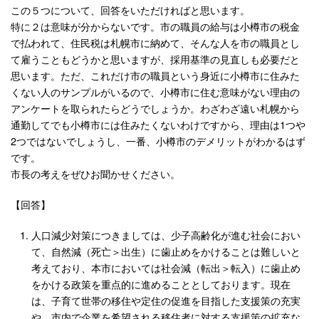
この５つについて、回答をいただければと思います。
特に２は意味が分からないです。市の職員の給与は小樽市の税金
で払われて、住民税は札幌市に納めて、そんな人を市の職員とし
て雇うこともどうかと思いますが、採用基準の見直しも必要だと
思います。ただ、これだけ市の職員という身近に小樽市に住みた
くない人のサンプルがいるので、小樽市に住む意味がない理由の
アンケートを取られたらどうでしょうか。わざわざ遠い札幌から
通勤してでも小樽市には住みたくないわけですから、理由は1つや
2つではないでしょうし、一番、小樽市のデメリットがわかるはず
です。
市長の考えをぜひお聞かせください。
【回答】
人口減少対策につきましては、少子高齢化が進む社会におい
て、自然減（死亡＞出生）に歯止めをかけることは難しいと
考えており、本市においては社会減（転出＞転入）に歯止め
をかける政策を重点的に進めることとしております。現在
は、子育て世帯の移住や定住の促進を目指した支援策の充実
や、市内で企業を希望される移住者に対する支援策の拡充な