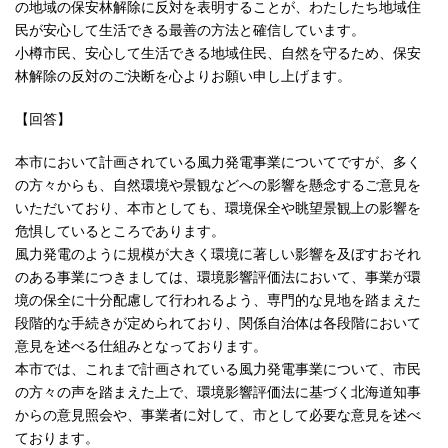
の地域の保安林解除に反対を表明することが、わたしたち地域住
民が安心して生活できる最善の方法と確信しています。
小樽市民、安心して生活できる地域住民、自然を守るため、保安
林解除の反対のご決断を心よりお願い申し上げます。
【回答】
本市において計画されている風力発電事業についてですが、多く
の方々からも、自然環境や景観などへの影響を懸念するご意見を
いただいており、本市としても、環境保全や眺望景観上の影響を
危惧しているところであります。
風力発電のように規模が大きく環境に著しい影響を及ぼすおそれ
のある事業につきましては、環境影響評価法において、事業が環
境の保全に十分配慮して行われるよう、専門的な見地を踏まえた
段階的な手続きが定められており、関係自治体は各段階において
意見を述べる仕組みとなっております。
本市では、これまで計画されている風力発電事業について、市民
の方々の声を踏まえた上で、環境影響評価法に基づく北海道知事
からの意見照会や、事業者に対して、市として必要な意見を述べ
ております。