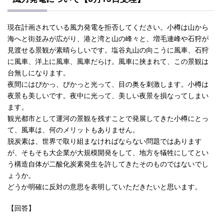
現在計画されている風力発電を拒否してください。小樽は山から
海へと街並みが広がり、港と湾と山の峰々と、増毛連峰や石狩が
見渡せる景観が素晴らしいです。塩谷丸山の向こうに風車、石狩
に風車、洋上に風車、風車だらけ。風車に挟まれて、この景観は
台無しになります。
夜間にはぴかっ、ぴかっと光って、目の奥を刺激します。小樽は
夜景も美しいです。夜中に光って、美しい夜景を損なってしまい
ます。
観光都市として運河の景観を残すことで発展してきた小樽にとっ
て、風車は、何のメリットもありません。
脱炭素は、世界で取り組まなければならない問題ではあります
が、そもそも大企業が大規模開発をして、地方を犠牲にしてとい
う構造自体が二酸化炭素発生を許してきたそのものではないでし
ょうか。
どうか明確に反対の意思を表明していただきたいと思います。
【回答】