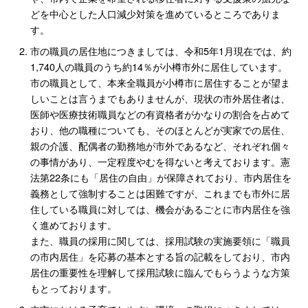
どを中心とした人口減少対策を進めているところでありま
す。
市の職員の居住地につきましては、令和5年1月現在では、約
1,740人の職員のうち約14％が小樽市外に居住しています。
市の職員として、本来全職員が小樽市に居住することが望ま
しいことは言うまでもありませんが、現状の市外居住者は、
医師や医療技術職員などの有資格者がかなりの割合を占めて
おり、他の職種についても、そのほとんどが実家での居住、
親の介護、配偶者の勤務地が市外であるなど、それぞれ個々
の事情があり、一定程度やむを得ないと考えております。憲
法第22条にも「居住の自由」が保障されており、市内居住を
義務として強制することは困難ですが、これまでも市外に居
住している職員に対しては、機会があるごとに市内居住を強
く進めております。
また、職員の採用に関しては、採用試験の実施要領に「職員
の市内居住」を応募の基本とする旨の記載をしており、市内
居住の重要性を理解して採用試験に臨んでもらうような方策
もとっております。