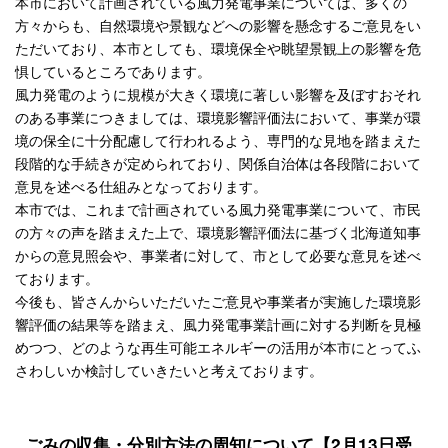
本市において計画されている風力発電事業については、多くの
方々からも、自然環境や景観などへの影響を懸念するご意見をい
ただいており、本市としても、環境保全や眺望景観上の影響を危
惧しているところであります。
風力発電のように規模が大きく環境に著しい影響を及ぼすおそれ
のある事業につきましては、環境影響評価法において、事業が環
境の保全に十分配慮して行われるよう、専門的な見地を踏まえた
段階的な手続きが定められており、関係自治体は各段階において
意見を述べる仕組みとなっております。
本市では、これまで計画されている風力発電事業について、市民
の方々の声を踏まえた上で、環境影響評価法に基づく北海道知事
からの意見照会や、事業者に対して、市として必要な意見を述べ
ております。
今後も、皆さんからいただいたご意見や事業者が実施した環境影
響評価の結果等を踏まえ、風力発電事業計画に対する判断を見極
めつつ、どのような再生可能エネルギーの活用が本市にとってふ
さわしいか検討していきたいと考えております。
ごみの収集・分別方法の周知について【2月13日受