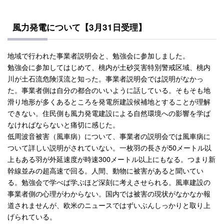
風力発電について【3月31日受理】
地域で行われた事業者説明会と、勉強会に参加しました。
勉強会に参加してはじめて、桃内が土砂災害特別警戒区域、桃内
川が土石流危険渓流と知った。事業者説明会では説明がなかっ
た。事業者側は自分の都合のいいように話している。そもそも地
滑り地形が多くあるところを発電所建設候補地とすることが理解
できない。住民側も風力発電建設による自然環境への影響を学ば
なければならないと痛切に感じた。
低周波音被害（風車病）について、事業者の説明会では風車病に
ついて詳しい説明がされていない。一枚羽の長さが50メートル以
上もある羽が外延速度が時速300メートル以上にもなる。つまり新
幹線並みの超高速で回る。人間、動物に被害があると聞いてい
る。勉強会で学べば学ぶほど深刻に考えさせられる。風車建設の
事業者側の心理がわからない。国内では被害の現状がなかなか報
道されませんが、欧米のニュースではずいぶんしっかりと取り上
げられている。