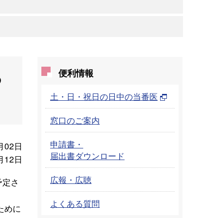
る
便利情報
土・日・祝日の日中の当番医
窓口のご案内
申請書・
月02日
届出書ダウンロード
月12日
広報・広聴
予定さ
よくある質問
ために