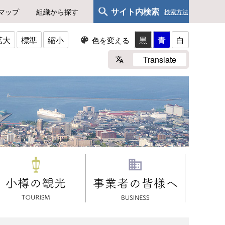
サイト内検索
マップ
組織から探す
検索方法
拡大
標準
縮小
黒
青
白
色を変える
Translate