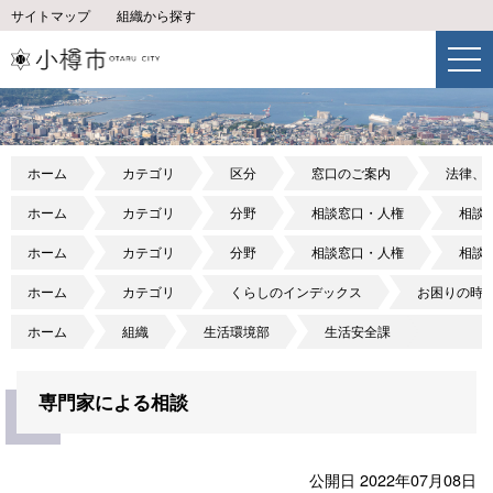
サイトマップ
組織から探す
ホーム
カテゴリ
区分
窓口のご案内
法律、
ホーム
カテゴリ
分野
相談窓口・人権
相談
ホーム
カテゴリ
分野
相談窓口・人権
相談
ホーム
カテゴリ
くらしのインデックス
お困りの時
ホーム
組織
生活環境部
生活安全課
専門家による相談
公開日 2022年07月08日