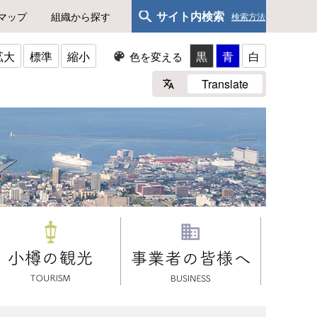
サイト内検索
マップ
組織から探す
検索方法
拡大
標準
縮小
黒
青
白
色を変える
Translate