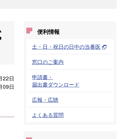
試
便利情報
土・日・祝日の日中の当番医
窓口のご案内
申請書・
月22日
届出書ダウンロード
月09日
広報・広聴
よくある質問