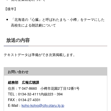
【後半】
「北海道の『心臓』と呼ばれたまち・小樽」をテーマにした
高校生による朗読劇について
放送の内容
テキストデータは準備ができ次第掲載します。
お問い合わせ
総務部 広報広聴課
住所
：〒047-8660 小樽市花園2丁目12番1号
TEL
：0134-32-4111内線223・394
FAX
：0134-27-4331
E-Mail
：
koho-kotyo@city.otaru.lg.jp