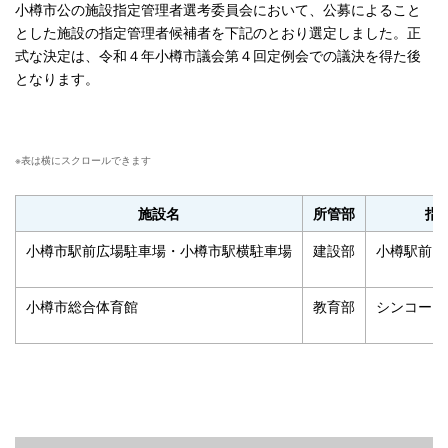
小樽市公の施設指定管理者選考委員会において、公募によること
とした施設の指定管理者候補者を下記のとおり選定しました。正
式な決定は、令和４年小樽市議会第４回定例会での議決を得た後
となります。
施設名
所管部
指
小樽市駅前広場駐車場・小樽市駅横駐車場
建設部
小樽駅前ビ
小樽市総合体育館
教育部
シンコース