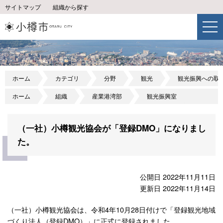
サイトマップ
組織から探す
ホーム
カテゴリ
分野
観光
観光振興への取
ホーム
組織
産業港湾部
観光振興室
（一社）小樽観光協会が「登録DMO」になりまし
た。
公開日 2022年11月11日
更新日 2022年11月14日
（一社）小樽観光協会は、令和4年10月28日付けで「登録観光地域
づくり法人（登録DMO）」に正式に登録されました。