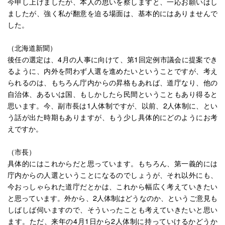
今申し上げましたが、本人の思いを察しますと、一応お願いはし
ましたが、強く私が翻意を迫る場面は、基本的にはありませんで
した。
（北海道新聞）
後任の選定は、4月の人事に向けて、第1回定例市議会に提案でき
るように、内外を問わず人選を進めたいということですが、考え
られるのは、もちろん庁内からの昇格もあれば、道庁なり、他の
自治体、あるいは国、もしかしたら民間ということもあり得ると
思います。今、副市長は1人体制ですが、以前、2人体制に、とい
う話が出た時期もありますが、もう少し具体的にどのようにお考
えですか。
（市長）
具体的にはこれからだと思っています。もちろん、第一義的には
庁内からの人選ということになるのでしょうが、それ以外にも、
今おっしゃられた道庁だとかは、これから幅広く考えていきたい
と思っています。外から、2人体制はどうなのか、というご意見も
しばしば伺いますので、そういったことも考えていきたいと思い
ます。ただ、来年の4月1日から2人体制に持っていけるかどうか