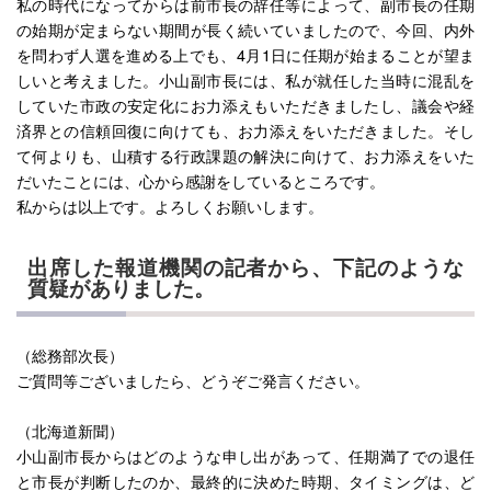
私の時代になってからは前市長の辞任等によって、副市長の任期
の始期が定まらない期間が長く続いていましたので、今回、内外
を問わず人選を進める上でも、4月1日に任期が始まることが望ま
しいと考えました。小山副市長には、私が就任した当時に混乱を
していた市政の安定化にお力添えもいただきましたし、議会や経
済界との信頼回復に向けても、お力添えをいただきました。そし
て何よりも、山積する行政課題の解決に向けて、お力添えをいた
だいたことには、心から感謝をしているところです。
私からは以上です。よろしくお願いします。
出席した報道機関の記者から、下記のような
質疑がありました。
（総務部次長）
ご質問等ございましたら、どうぞご発言ください。
（北海道新聞）
小山副市長からはどのような申し出があって、任期満了での退任
と市長が判断したのか、最終的に決めた時期、タイミングは、ど