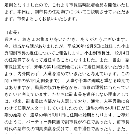
定刻となりましたので、これより市長臨時記者会見を開催いたし
ます。本日は、副市長の任期満了についてご説明させていただき
ます。市長よろしくお願いいたします。
（市長）
皆さん、急きょお集まりをいただき、ありがとうございます。
今、担当から話がありましたが、平成30年12月5日に就任した小山
秀昭副市長の退任についてご報告します。小山副市長は、12月4日
の任期満了をもって退任することになりました。また、当面、副
市長は置かず、来年の第1回定例会において選任同意をいただける
よう、内外問わず、人選を進めていきたいと考えています。この
間（来年の第1回定例会まで）、人事や予算の編成と重なる時期で
はありますが、職員の協力を得ながら、市政の運営に当たってい
きたいと考えています。ただちに副市長を選任しない理由として
は、従来、副市長は内部から人選しており、通常、人事異動に合
わせて任期がスタートしていましたので、通常の年は4月1日が任
期の始期で、選挙の年は6月1日に任期の始期となります。ご存知
のように、パーティー券問題で副市長が不在であったり、前市長
時代の副市長の問責決議を受けて、途中退任であったり、また、