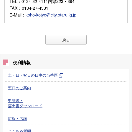
TEL
：0134-32-4111内線223・394
FAX
：0134-27-4331
E-Mail
：
koho-kotyo@city.otaru.lg.jp
戻る
便利情報
土・日・祝日の日中の当番医
窓口のご案内
申請書・
届出書ダウンロード
広報・広聴
よくある質問