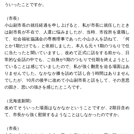
ういったことですか。
（市長）
小山副市長の就任経過を申し上げると、私が市長に就任したとき
は副市長が不在で、人選に悩みましたが、当時、市役所を退職し
て、社会福祉協議会の専務理事であった小山さんを訪ねて、「何
とか1期だけでも」と依頼しました。本人も元々1期のつもりで任
に当たったと聞いていますし、改めて正式に話をする前から、日
常的な会話の中でも、ご自身が1期のつもりで任期を終えようとし
ていることは感じていましたので、私が強く翻意を迫る場面はあ
りませんでした。なかなか膝を詰めて話し合う時間はありません
でしたが、10月の後半に改めて小山副市長と話をして、その意思
の固さ、思いの強さを感じたところです。
（北海道新聞）
改めてそういった場面はなかなかということですが、2期目含め
て、市長から強く慰留するようなことはしなかったのですか。
（市長）