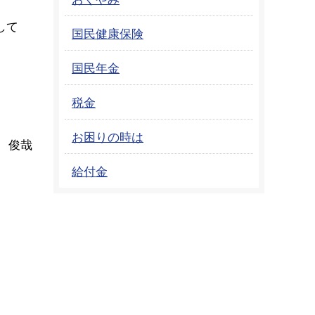
して
国民健康保険
国民年金
税金
お困りの時は
 俊哉
給付金