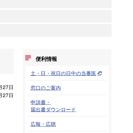
便利情報
土・日・祝日の日中の当番医
月27日
窓口のご案内
月27日
申請書・
届出書ダウンロード
。
広報・広聴