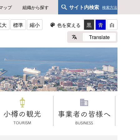
サイト内検索
マップ
組織から探す
検索方法
拡大
標準
縮小
黒
青
白
色を変える
Translate