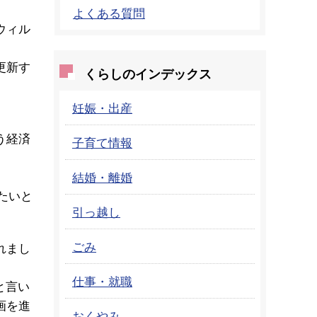
よくある質問
ウィル
更新す
くらしのインデックス
妊娠・出産
う経済
子育て情報
結婚・離婚
たいと
引っ越し
ごみ
れまし
仕事・就職
と言い
画を進
おくやみ