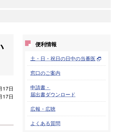
い
便利情報
土・日・祝日の日中の当番医
窓口のご案内
申請書・
月17日
届出書ダウンロード
月17日
広報・広聴
よくある質問