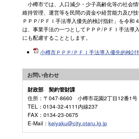
小樽市では、人口減少・少子高齢化等の社会情
維持管理、運営等を民間の資金や経営能力及び技
ＰＰＰ/ＰＦＩ手法導入優先的検討指針」を令和
は、事業手法の一つとしてＰＰＰ/ＰＦＩ手法導
にも配慮することとします。
小樽市ＰＰＰ/ＰＦＩ手法導入優先的検討指針[
お問い合わせ
財政部 契約管財課
住所
：〒047-8660 小樽市花園2丁目12番1号
TEL
：0134-32-4111内線237
FAX
：0134-23-0675
E-Mail
：
keiyaku@city.otaru.lg.jp