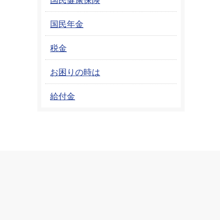
国民年金
税金
お困りの時は
給付金