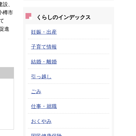
建設、
小樽市
くらしのインデックス
て
促進
妊娠・出産
子育て情報
結婚・離婚
引っ越し
ごみ
仕事・就職
おくやみ
国民健康保険