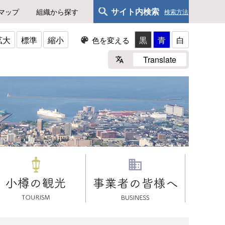
サイト内検索
マップ
組織から探す
検索方法
拡大
標準
縮小
黒
青
白
色を変える
Translate