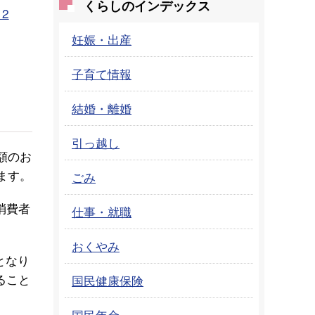
くらしのインデックス
2
妊娠・出産
子育て情報
結婚・離婚
引っ越し
額のお
ます。
ごみ
消費者
仕事・就職
おくやみ
となり
ること
国民健康保険
国民年金