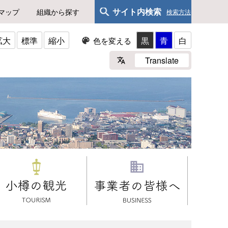
サイト内検索
マップ
組織から探す
検索方法
拡大
標準
縮小
黒
青
白
色を変える
Translate