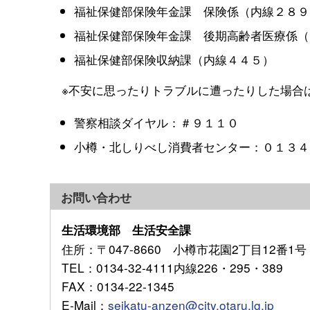
福祉保健部保険年金課 保険係（内線２８９
福祉保健部保険年金課 後期高齢者医療係（
福祉保健部保険収納課（内線４４５）
※不安に思ったりトラブルに遭ったりした場合
警察相談ダイヤル：＃９１１０
小樽・北しりべし消費者センター：０１３４
お問い合わせ
生活環境部 生活安全課
住所
：〒047-8660 小樽市花園2丁目12番1号
TEL
：0134-32-4111内線226・295・389
FAX
：0134-22-1345
E-Mail
：
seikatu-anzen@city.otaru.lg.jp