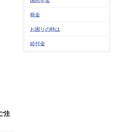
税金
お困りの時は
給付金
）
ご注