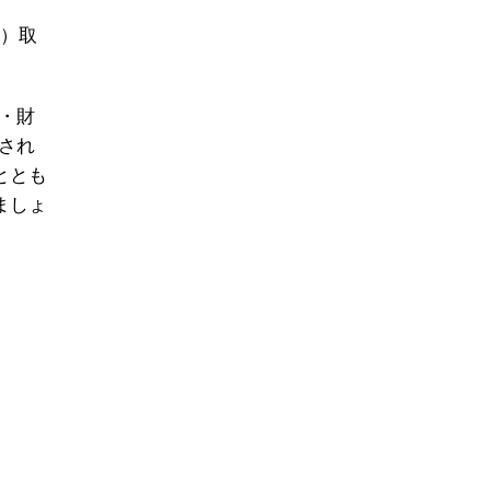
貨）取
・財
され
ととも
ましょ
）