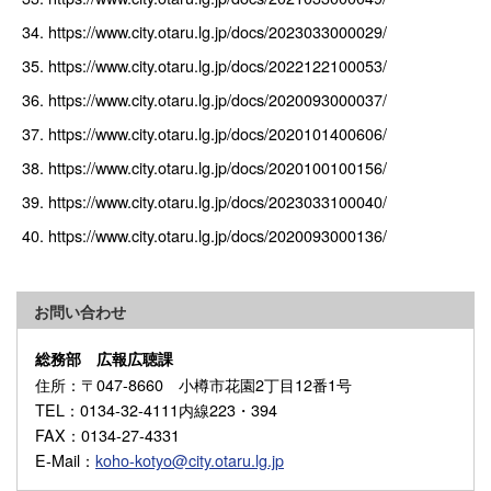
https://www.city.otaru.lg.jp/docs/2023033000029/
https://www.city.otaru.lg.jp/docs/2022122100053/
https://www.city.otaru.lg.jp/docs/2020093000037/
https://www.city.otaru.lg.jp/docs/2020101400606/
https://www.city.otaru.lg.jp/docs/2020100100156/
https://www.city.otaru.lg.jp/docs/2023033100040/
https://www.city.otaru.lg.jp/docs/2020093000136/
お問い合わせ
総務部 広報広聴課
住所
：〒047-8660 小樽市花園2丁目12番1号
TEL
：0134-32-4111内線223・394
FAX
：0134-27-4331
E-Mail
：
koho-kotyo@city.otaru.lg.jp