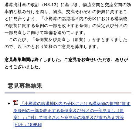
港港湾計画の改訂（R3.12）に基づき、物流空間と交流空間の効
率的な棲み分けを図り、物流、交流それぞれの振興に資するこ
とに見合うよう、「小樽港の臨港地区内の分区における構築物
の規制に関する条例の一部を改正する条例」の策定及び分区の
一部見直しに向けて準備を進めています。
このたび、「条例案及び見直し（原案）」がまとまりました
ので、以下のとおり皆様のご意見を募集します。
意見募集期間は終了しました。ご意見をお寄せいただき、ありが
とうございました。
意見募集結果
「小樽港の臨港地区内の分区における構築物の規制に関す
る条例の一部を改正する条例案及び分区の一部見直し（原
案）」に対して提出された意見等の概要及び市の考え方等
[PDF：189KB]