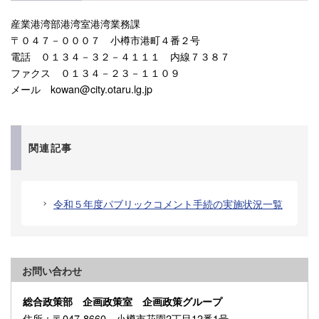
産業港湾部港湾室港湾業務課
〒０４７－０００７ 小樽市港町４番２号
電話 ０１３４－３２－４１１１ 内線７３８７
ファクス ０１３４－２３－１１０９
メール kowan@city.otaru.lg.jp
関連記事
令和５年度パブリックコメント手続の実施状況一覧
お問い合わせ
総合政策部 企画政策室 企画政策グループ
住所
：〒047-8660 小樽市花園2丁目12番1号