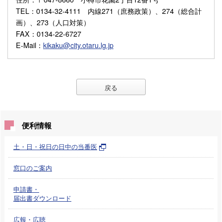
TEL
：0134-32-4111 内線271（庶務政策）、274（総合計
画）、273（人口対策）
FAX
：0134-22-6727
E-Mail
：
kikaku@city.otaru.lg.jp
戻る
便利情報
土・日・祝日の日中の当番医
窓口のご案内
申請書・
届出書ダウンロード
広報・広聴