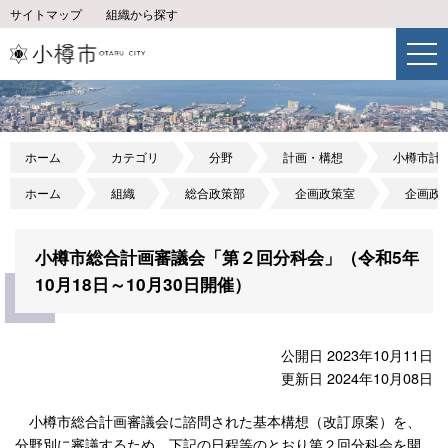
サイトマップ
組織から探す
ホーム
カテゴリ
分野
計画・構想
小樽市計
ホーム
組織
総合政策部
企画政策室
企画政
小樽市総合計画審議会「第２回分科会」（令和5年
10月18日～10月30日開催）
公開日 2023年10月11日
更新日 2024年10月08日
小樽市総合計画審議会に諮問された基本構想（改訂原案）を、
分野別に審議するため、下記の日程等のとおり第２回分科会を開