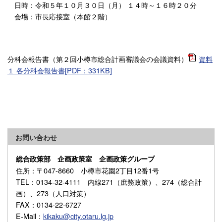
日時：令和５年１０月３０日（月） １４時～１６時２０分
会場：市長応接室（本館２階）
分科会報告書（第２回小樽市総合計画審議会の会議資料）
資料
１ 各分科会報告書[PDF：331KB]
お問い合わせ
総合政策部 企画政策室 企画政策グループ
住所
：〒047-8660 小樽市花園2丁目12番1号
TEL
：0134-32-4111 内線271（庶務政策）、274（総合計
画）、273（人口対策）
FAX
：0134-22-6727
E-Mail
：
kikaku@city.otaru.lg.jp