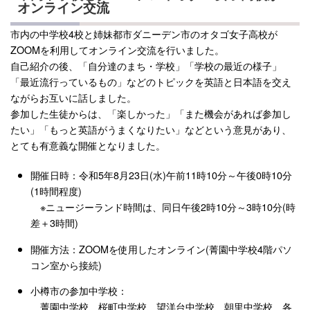
オンライン交流
市内の中学校4校と姉妹都市ダニーデン市のオタゴ女子高校が
ZOOMを利用してオンライン交流を行いました。
自己紹介の後、「自分達のまち・学校」「学校の最近の様子」
「最近流行っているもの」などのトピックを英語と日本語を交え
ながらお互いに話しました。
参加した生徒からは、「楽しかった」「また機会があれば参加し
たい」「もっと英語がうまくなりたい」などという意見があり、
とても有意義な開催となりました。
開催日時：令和5年8月23日(水)午前11時10分～午後0時10分
(1時間程度)
※ニュージーランド時間は、同日午後2時10分～3時10分(時
差＋3時間)
開催方法：ZOOMを使用したオンライン(菁園中学校4階パソ
コン室から接続)
小樽市の参加中学校：
菁園中学校、桜町中学校、望洋台中学校、朝里中学校 各