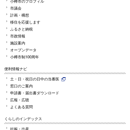
小樽市のプロフィル
市議会
計画・構想
移住を応援します
ふるさと納税
市政情報
施設案内
オープンデータ
小樽市制100周年
便利情報ナビ
土・日・祝日の日中の当番医
窓口のご案内
申請書・届出書ダウンロード
広報・広聴
よくある質問
くらしのインデックス
妊娠・出産