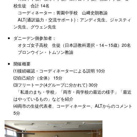
校生徒 合計 14名
コーディネーター：菁園中学校 山﨑史朗教諭
ALT(通訳協力・交流サポート)：アンディ先生、ジャスティ
ン先生、グウェン先生
ダニーデン側参加者：
オタゴ女子高校 生徒（日本語教科選択・14～15歳）20名
ブロンウイン・トムソン教諭
開催概要
⑴接続確認・コーディネーターによる説明 10分
⑵自己紹介（全体） 15分
⑶フリートーク(4グループに分かれて) 30分
「私達のまち・学校」「両市・両学校の最近の様子」「最近
はやっているもの」などを紹介
⑷両市の生徒代表者、コーディネーター、ALTからのコメント
5分