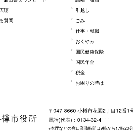
広聴
引越し
る質問
ごみ
仕事・就職
おくやみ
国民健康保険
国民年金
税金
お困りの時は
〒047-8660 小樽市花園2丁目12番1
電話(代表)：0134-32-4111
※本庁などの窓口業務時間は9時から17時20