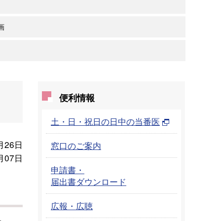
画
便利情報
土・日・祝日の日中の当番医
月26日
窓口のご案内
月07日
申請書・
届出書ダウンロード
広報・広聴