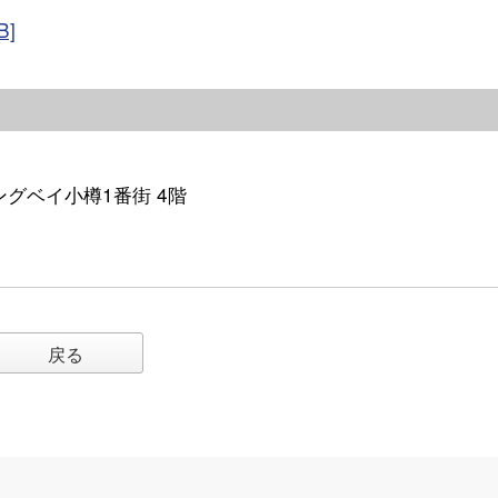
]
イングベイ小樽1番街 4階
戻る