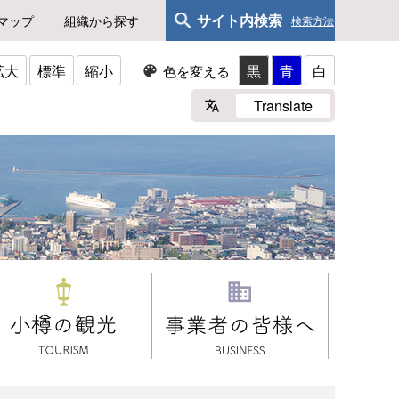
サイト内検索
マップ
組織から探す
検索方法
拡大
標準
縮小
黒
青
白
色を変える
Translate