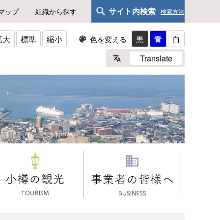
サイト内検索
マップ
組織から探す
検索方法
拡大
標準
縮小
黒
青
白
色を変える
Translate