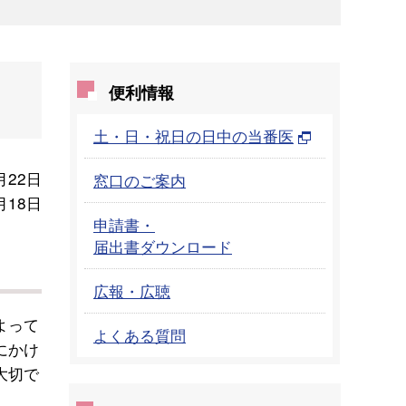
便利情報
土・日・祝日の日中の当番医
月22日
窓口のご案内
月18日
申請書・
届出書ダウンロード
広報・広聴
よって
よくある質問
にかけ
大切で