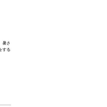
。暑さ
をする