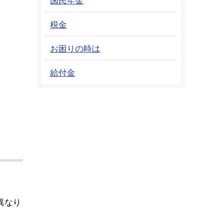
税金
お困りの時は
給付金
異なり