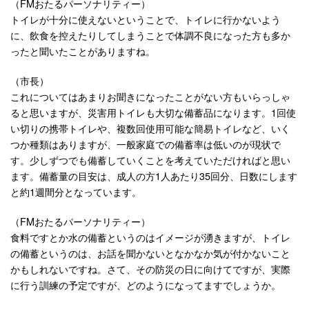
（FMおたるパーソナリティー）
トイレが十分に使えないということで、トイレに行かないよう
に、飲食を控えたりしてしまうことで体調不良になった方も多か
ったと聞いたことがありますね。
（市長）
これについてはあまりお聞きになったことがない方もいらっしゃ
ると思いますが、災害用トイレも大切な備蓄品になります。1回使
い切りの携帯トイレや、複数回使用可能な簡易トイレなど、いく
つか種類はありますが、一般家庭での備蓄率は低いのが現状で
す。少しずつでも備蓄していくことを考えていただければと思い
ます。備蓄量の目安は、成人の方1人あたり35回分、日数にします
と約1週間分となっています。
（FMおたるパーソナリティー）
食料ですとか水の備蓄というのはイメージが湧きますが、トイレ
の備蓄というのは、お話を聞かないとなかなか気が付かないこと
かもしれないですね。さて、その防災の日に向けてですが、実際
に行う訓練の予定ですが、どのようになってますでしょうか。