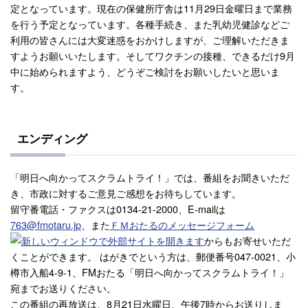
定となっています。現在の保健所庁舎は11月29日金曜日まで業務
を行う予定となっています。各種手続き、また乳幼児健診などご
利用の皆さんには大変迷惑をおかけしますが、ご理解いただきま
すようお願いいたします。そしてワクチンの接種、できるだけ9月
中に始められますよう、どうぞご検討をお願いしたいと思いま
す。
エンディング
「明日へ向かってスクラムトライ！」では、番組をお聞きいただ
き、市政に対するご意見ご感想をお待ちしています。
留守番電話・ファクスは0134-21-2000、E-mailは
763@fmotaru.jp
、また
ＦＭおたるのメッセージフォーム
からもお寄せいただ
くことができます。 はがきでという方は、郵便番号047-0021、小
樽市入船4-9-1、FMおたる「明日へ向かってスクラムトライ！」
宛までお送りください。
この番組の再放送は、8月21日水曜日、午後7時からお送りしま