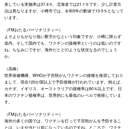
表している実施率は37.4％、北海道では21.1％です。少し計算方
法は異なりますが、小樽市では、令和5年の数値で13.5％となって
います。
（FMおたるパーソナリティー）
よそよりもかなり低い数字かなという印象ですが、小樽に限らず
道内、そして国内でも、ワクチンの接種率というのは低いのです
ね。ちなみにですが、海外だとどのような状況なるのでしょう
か。
（高橋）
世界保健機構、WHOが子宮頸がんワクチンの接種を推奨しており
まして、現在120か国以上で予防接種が行われています。例えば、
カナダ、イギリス、オーストラリアの接種率は80％以上です。日
本のワクチン接種率は、世界的にも最低のレベルで推移していま
す。
（FMおたるパーソナリティー）
海外の多くの国では、ワクチンを打って子宮頸がんを予防するこ
とは、いまや当たり前になっているのですね。ところで、ワクチ