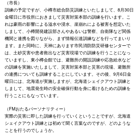
（市長）
訓練の予定ですが、小樽市総合防災訓練といたしまして、8月30日
金曜日に市役所におきまして災害対策本部の訓練を行います。こ
れは豪雨の影響による溢水や浸水、崖崩れによる被害を想定いた
しまして、小樽開発建設部さんやあるいは警察、自衛隊など関係
機関と連携を図りながら、まず情報伝達訓練などを行ってまいり
ます。また同時に、天神にあります市民消防防災研修センターで
は、土砂災害や患者救出など災害現場での訓練を行うことになっ
ていますし、東小樽会館では、避難所の開設訓練や応急給水など
の訓練を実施いたしまして、災害対策本部と災害の現場、避難所
の連携についても訓練することにしています。その後、9月6日金
曜日には、北海道が実施しますが、北海道シェイクアウト訓練と
しまして、地震発生時の安全確保行動を身に着けるための訓練を
行うことにもなっています。
（FMおたるパーソナリティー）
実際の災害に即した訓練を行っていくということですが、北海道
シェイクアウト訓練とは初めて聞く言葉なのですが、どのような
ことを行うのでしょうか。