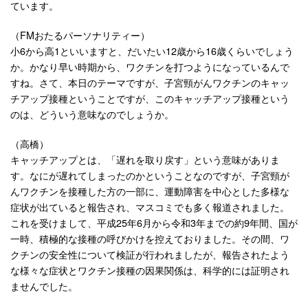
ています。
（FMおたるパーソナリティー）
小6から高1といいますと、だいたい12歳から16歳くらいでしょう
か。かなり早い時期から、ワクチンを打つようになっているんで
すね。さて、本日のテーマですが、子宮頸がんワクチンのキャッ
チアップ接種ということですが、このキャッチアップ接種という
のは、どういう意味なのでしょうか。
（高橋）
キャッチアップとは、「遅れを取り戻す」という意味がありま
す。なにが遅れてしまったのかということなのですが、子宮頸が
んワクチンを接種した方の一部に、運動障害を中心とした多様な
症状が出ていると報告され、マスコミでも多く報道されました。
これを受けまして、平成25年6月から令和3年までの約9年間、国が
一時、積極的な接種の呼びかけを控えておりました。その間、ワ
クチンの安全性について検証が行われましたが、報告されたよう
な様々な症状とワクチン接種の因果関係は、科学的には証明され
ませんでした。