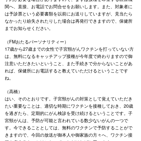
関へ、直接、お電話でお問合せをお願いします。また、対象者に
は予診票という必要書類を以前にお送りしていますが、見当たら
なかったり紛失されたりした場合は再発行できますので、保健所
までお知らせください。
（FMおたるパーソナリティー）
17歳から27歳までの女性で子宮頸がんワクチンを打っていない方
は、無料になるキャッチアップ接種が今年度で終わりますので御
注意いただきたいということ、また手続きで分からないことがあ
れば、保健所にお電話すると教えていただけるということです
ね。
（高橋）
はい、そのとおりです。子宮頸がんの対策として覚えていただき
たい重要なことは、適切な時期にワクチンを接種しておき、20歳
を過ぎたら、定期的にがん検診を受け続けるということです。子
宮頸がんは、予防が可能と言われている数少ないがんの一つで
す。今できることとしては、無料のワクチンで予防することがで
きますので、今回の放送が御本人や御家族の方々へ、ワクチン接