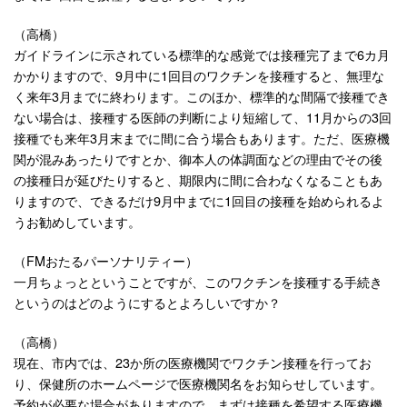
（高橋）
ガイドラインに示されている標準的な感覚では接種完了まで6カ月
かかりますので、9月中に1回目のワクチンを接種すると、無理な
く来年3月までに終わります。このほか、標準的な間隔で接種でき
ない場合は、接種する医師の判断により短縮して、11月からの3回
接種でも来年3月末までに間に合う場合もあります。ただ、医療機
関が混みあったりですとか、御本人の体調面などの理由でその後
の接種日が延びたりすると、期限内に間に合わなくなることもあ
りますので、できるだけ9月中までに1回目の接種を始められるよ
うお勧めしています。
（FMおたるパーソナリティー）
一月ちょっとということですが、このワクチンを接種する手続き
というのはどのようにするとよろしいですか？
（高橋）
現在、市内では、23か所の医療機関でワクチン接種を行ってお
り、保健所のホームページで医療機関名をお知らせしています。
予約が必要な場合がありますので、まずは接種を希望する医療機