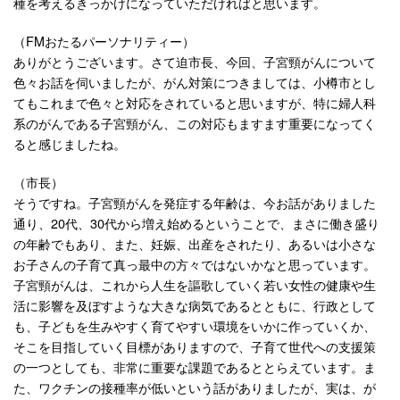
種を考えるきっかけになっていただければと思います。
（FMおたるパーソナリティー）
ありがとうございます。さて迫市長、今回、子宮頸がんについて
色々お話を伺いましたが、がん対策につきましては、小樽市とし
てもこれまで色々と対応をされていると思いますが、特に婦人科
系のがんである子宮頸がん、この対応もますます重要になってく
ると感じましたね。
（市長）
そうですね。子宮頸がんを発症する年齢は、今お話がありました
通り、20代、30代から増え始めるということで、まさに働き盛り
の年齢でもあり、また、妊娠、出産をされたり、あるいは小さな
お子さんの子育て真っ最中の方々ではないかなと思っています。
子宮頸がんは、これから人生を謳歌していく若い女性の健康や生
活に影響を及ぼすような大きな病気であるとともに、行政として
も、子どもを生みやすく育てやすい環境をいかに作っていくか、
そこを目指していく目標がありますので、子育て世代への支援策
の一つとしても、非常に重要な課題であるととらえています。ま
た、ワクチンの接種率が低いという話がありましたが、実は、が