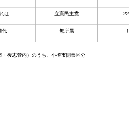
れは
立憲民主党
22
佳代
無所属
1
市・後志管内）のうち、小樽市開票区分