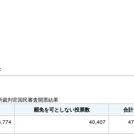
果
所裁判官国民審査開票結果
罷免を可としない投票数
合計
6,774
40,407
47