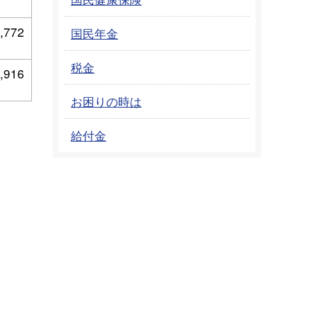
,772
国民年金
税金
,916
お困りの時は
給付金