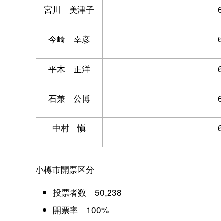
宮川 美津子
今崎 幸彦
平木 正洋
石兼 公博
中村 愼
小樽市開票区分
投票者数 50,238
開票率 100%