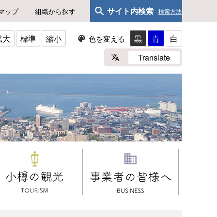
サイト内検索
マップ
組織から探す
検索方法
拡大
標準
縮小
黒
青
白
色を変える
Translate