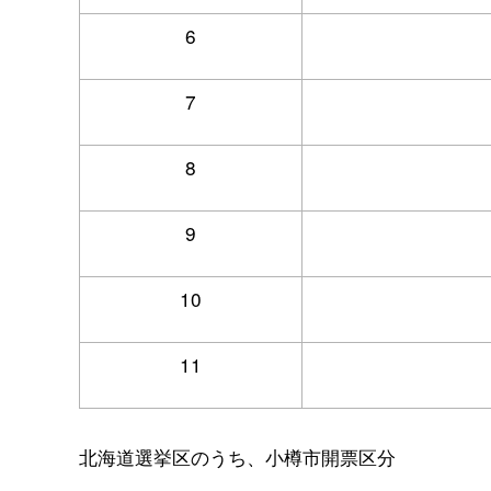
6
7
8
9
10
11
北海道選挙区のうち、小樽市開票区分