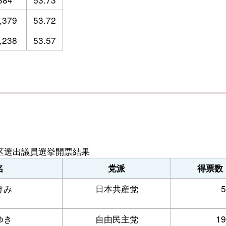
,379
53.72
,238
53.57
区選出議員選挙開票結果
名
党派
得票数
けみ
日本共産党
5
ゆき
自由民主党
19