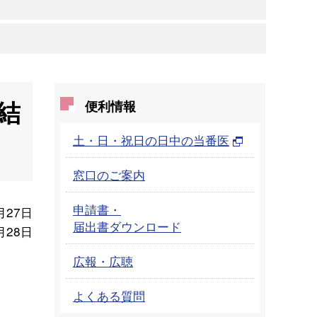
結
便利情報
土・日・祝日の日中の当番医
窓口のご案内
申請書・
月27日
届出書ダウンロード
月28日
広報・広聴
よくある質問