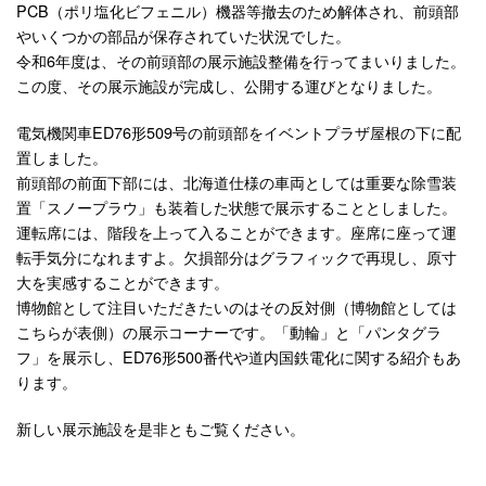
PCB（ポリ塩化ビフェニル）機器等撤去のため解体され、前頭部
やいくつかの部品が保存されていた状況でした。
令和6年度は、その前頭部の展示施設整備を行ってまいりました。
この度、その展示施設が完成し、公開する運びとなりました。
電気機関車ED76形509号の前頭部をイベントプラザ屋根の下に配
置しました。
前頭部の前面下部には、北海道仕様の車両としては重要な除雪装
置「スノープラウ」も装着した状態で展示することとしました。
運転席には、階段を上って入ることができます。座席に座って運
転手気分になれますよ。欠損部分はグラフィックで再現し、原寸
大を実感することができます。
博物館として注目いただきたいのはその反対側（博物館としては
こちらが表側）の展示コーナーです。「動輪」と「パンタグラ
フ」を展示し、ED76形500番代や道内国鉄電化に関する紹介もあ
ります。
新しい展示施設を是非ともご覧ください。