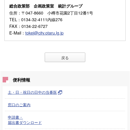
総合政策部 企画政策室 統計グループ
住所
：〒047-8660 小樽市花園2丁目12番1号
TEL
：0134-32-4111内線276
FAX
：0134-22-6727
E-Mail
：
tokei@city.otaru.lg.jp
戻る
便利情報
土・日・祝日の日中の当番医
窓口のご案内
申請書・
届出書ダウンロード