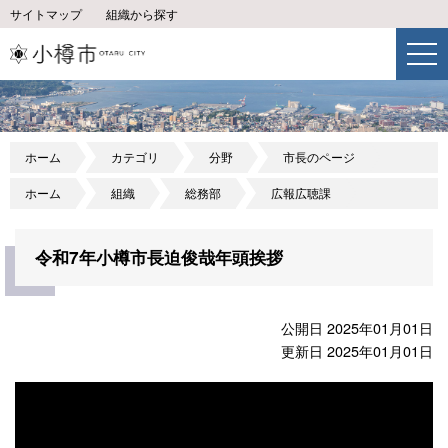
サイトマップ
組織から探す
ホーム
カテゴリ
分野
市長のページ
ホーム
組織
総務部
広報広聴課
令和7年小樽市長迫俊哉年頭挨拶
公開日 2025年01月01日
更新日 2025年01月01日