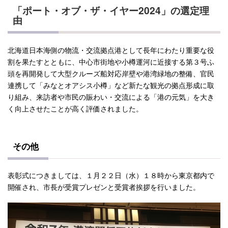
「ポート・オブ・ザ・イヤー2024」の選定理
由
北海道日本海側の物流・交流拠点港として長年にわたり重要な役
割を果たすとともに、中心市街地や小樽運河に近接する第３号ふ
頭を再開発して大型クルーズ船対応岸壁や港湾緑地の整備、官民
連携して「みなとオアシス小樽」など新たな観光の拠点形成に取
り組み、来訪者や市民の賑わい・交流による「港の元気」を大き
く向上させたことが高く評価されました。
その他
表彰式につきましては、１月２２日（水）１８時から東京都内で
開催され、市長が受賞プレゼンと受賞者挨拶を行いました。