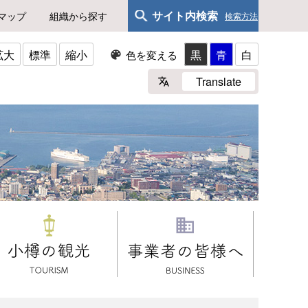
サイト内検索
マップ
組織から探す
検索方法
拡大
標準
縮小
黒
青
白
色を変える
Translate