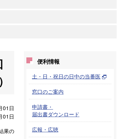
回
便利情報
土・日・祝日の日中の当番医
）
窓口のご案内
申請書・
月01日
届出書ダウンロード
月01日
広報・広聴
結果の