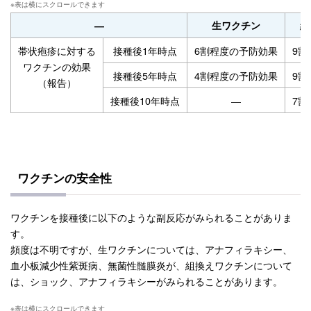
―
生ワクチン
組
帯状疱疹に対する
接種後1年時点
6割程度の予防効果
9割
ワクチンの効果
接種後5年時点
4割程度の予防効果
9割
（報告）
接種後10年時点
―
7割
ワクチンの安全性
ワクチンを接種後に以下のような副反応がみられることがありま
す。
頻度は不明ですが、生ワクチンについては、アナフィラキシー、
血小板減少性紫斑病、無菌性髄膜炎が、組換えワクチンについて
は、ショック、アナフィラキシーがみられることがあります。