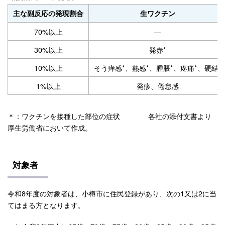
主な副反応の発現割合
生ワクチン
70%以上
―
30%以上
発赤*
10%以上
そう痒感*、熱感*、腫脹*、疼痛*、硬結*
1%以上
発疹、倦怠感
＊：ワクチンを接種した部位の症状 各社の添付文書より
厚生労働省において作成。
対象者
令和8年度の対象者は、小樽市に住民登録があり、次の1又は2に当
てはまる方となります。