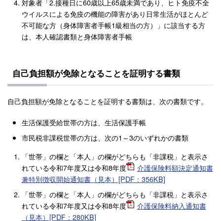
対象者「2.接種日に60歳以上65歳未満であり、ヒト免疫不全
ウイルスによる免疫の機能の障害があり日常生活がほとんど
不可能な方（身体障害者手帳1級相当の方）」に該当する方
は、本人確認書類と身体障害者手帳
自己負担額が免除となることを証明する書類
自己負担額が免除となることを証明する書類は、次の書類です。
生活保護受給世帯の方は、生活保護手帳
市民税非課税世帯の方は、次の1～3のいずれかの書類
「世帯」の欄と「本人」の欄がどちらも「非課税」と表示さ
れている令和7年度又は令和8年度
介護保険料額決定通知書
兼特別徴収開始通知書（見本）[PDF：356KB]
「世帯」の欄と「本人」の欄がどちらも「非課税」と表示さ
れている令和7年度又は令和8年度
介護保険料納入通知書
（見本）[PDF：280KB]