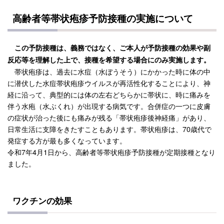
高齢者等帯状疱疹予防接種の実施について
この予防接種は、義務ではなく、ご本人が予防接種の効果や副
反応等を理解した上で、接種を希望する場合にのみ実施します。
帯状疱疹は、過去に水痘（水ぼうそう）にかかった時に体の中
に潜伏した水痘帯状疱疹ウイルスが再活性化することにより、神
経に沿って、典型的には体の左右どちらかに帯状に、時に痛みを
伴う水疱（水ぶくれ）が出現する病気です。合併症の一つに皮膚
の症状が治った後にも痛みが残る「帯状疱疹後神経痛」があり、
日常生活に支障をきたすこともあります。帯状疱疹は、70歳代で
発症する方が最も多くなっています。
令和7年4月1日から、高齢者等帯状疱疹予防接種が定期接種となり
ました。
ワクチンの効果