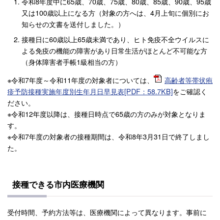
令和8年度中に65歳、70歳、75歳、80歳、85歳、90歳、95歳
又は100歳以上になる方（対象の方へは、4月上旬に個別にお
知らせの文書を送付しました。）
接種日に60歳以上65歳未満であり、ヒト免疫不全ウイルスに
よる免疫の機能の障害があり日常生活がほとんど不可能な方
（身体障害者手帳1級相当の方）
※令和7年度～令和11年度の対象者については、
高齢者等帯状疱
疹予防接種実施年度別生年月日早見表[PDF：58.7KB]
をご確認く
ださい。
※令和12年度以降は、接種日時点で65歳の方のみが対象となりま
す。
※令和7年度の対象者の接種期間は、令和8年3月31日で終了しまし
た。
接種できる市内医療機関
受付時間、予約方法等は、医療機関によって異なります。事前に