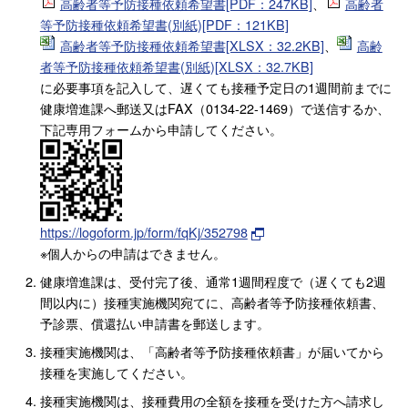
高齢者等予防接種依頼希望書[PDF：247KB]
、
高齢者
等予防接種依頼希望書(別紙)[PDF：121KB]
高齢者等予防接種依頼希望書[XLSX：32.2KB]
、
高齢
者等予防接種依頼希望書(別紙)[XLSX：32.7KB]
に必要事項を記入して、遅くても接種予定日の1週間前までに
健康増進課へ郵送又はFAX（0134-22-1469）で送信するか、
下記専用フォームから申請してください。
https://logoform.jp/form/fqKj/352798
※個人からの申請はできません。
健康増進課は、受付完了後、通常1週間程度で（遅くても2週
間以内に）接種実施機関宛てに、高齢者等予防接種依頼書、
予診票、償還払い申請書を郵送します。
接種実施機関は、「高齢者等予防接種依頼書」が届いてから
接種を実施してください。
接種実施機関は、接種費用の全額を接種を受けた方へ請求し