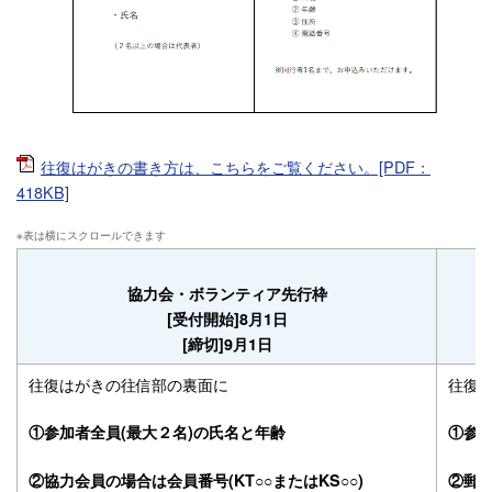
往復はがきの書き方は、こちらをご覧ください。[PDF：
418KB]
協力会・ボランティア先行枠
[受付開始]8月1日
[締切]9月1日
往復はがきの往信部の裏面に
往復
①参加者全員(最大２名)の氏名と年齢
①参加
②協力会員の場合は会員番号(KT○○またはKS○○)
②郵