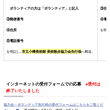
ボランティアの方は「ボランティア」と記入
③住
③郵便番号
④電
を明記
④住所
⑤電話番号
を明記し､
へ郵送。
市立小樽美術館 美術散歩協力会先行係
インターネットの受付フォームでの応募
※受付は
終了いたしました
協力会・ボランティア先行枠の受付フォームはこちらをご覧くだ
さい。
受付開始：8月1日、締切：9月１日