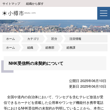
サイトマップ
組織から探す
ホーム
カテゴリ
区分
注目情報
ホーム
組織
総務部
総務課
NHK受信料の未契約について
公開日 2025年06月10日
更新日 2025年06月10日
全国や道内の自治体において、ワンセグを含むテレビ放送が受
信できるカーナビを搭載した公用車やワンセグ機能付き携帯電話
等におけるNHK受信料の未契約が判明していることから、本市に