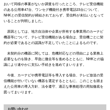
おいて同様の事案がないか調査を行ったところ、テレビ受信機能
のある公用車47台、ワンセグ機能付き携帯電話23台について、
NHKとの受信契約が締結されておらず、受信料が未払いとなって
いることが判明しました。
原因としては、地方自治体や企業が所有する事業用のカーナビ
機器等について、テレビ受信機能がある場合は、受信機ごとに契
約が必要であるとの認識が不足していたことによるものです。
未契約分の機器に関しては、危機対応などの理由による業務上
必要なものを除き、早急に撤去等を進めるとともに、NHKとの協
議により速やかに支払い手続きを進めてまいります。
今後、カーナビや携帯電話等を導入する場合、テレビ放送の受
信機能が付いていない機器を選定するとともに、このことを踏ま
えた公用車の導入方針、法令遵守、適正な事務処理の周知徹底を
図ってまいります。
お問い合わせ