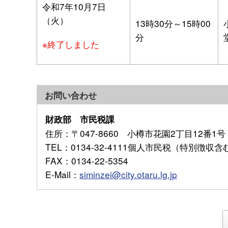
令和7年10月7日
（火）
13時30分～15時00
分
※終了しました
お問い合わせ
財政部 市民税課
住所
：〒047-8660 小樽市花園2丁目12番1号
TEL
：0134-32-4111個人市民税（特別徴収
FAX
：0134-22-5354
E-Mail
：
siminzei@city.otaru.lg.jp