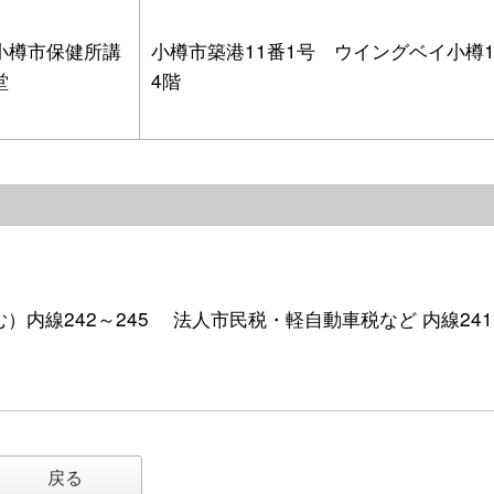
小樽市保健所講
小樽市築港11番1号 ウイングベイ小樽
堂
4階
含む）内線242～245 法人市民税・軽自動車税など 内線241
戻る