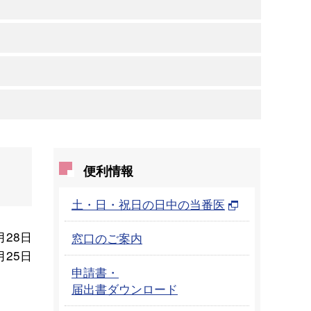
便利情報
土・日・祝日の日中の当番医
月28日
窓口のご案内
月25日
申請書・
届出書ダウンロード