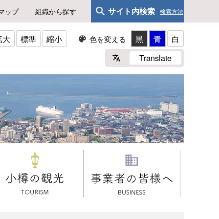
サイト内検索
マップ
組織から探す
検索方法
拡大
標準
縮小
黒
青
白
色を変える
Translate