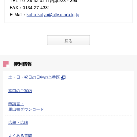
TEL
：0134-32-4111内線223・394
FAX
：0134-27-4331
E-Mail
：
koho-kotyo@city.otaru.lg.jp
戻る
便利情報
土・日・祝日の日中の当番医
窓口のご案内
申請書・
届出書ダウンロード
広報・広聴
よくある質問