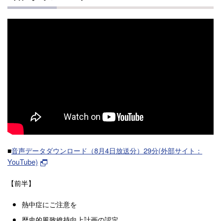
■
音声データダウンロード（8月4日放送分）29分(外部サイト：
YouTube)
【前半】
熱中症にご注意を
歴史的風致維持向上計画の認定