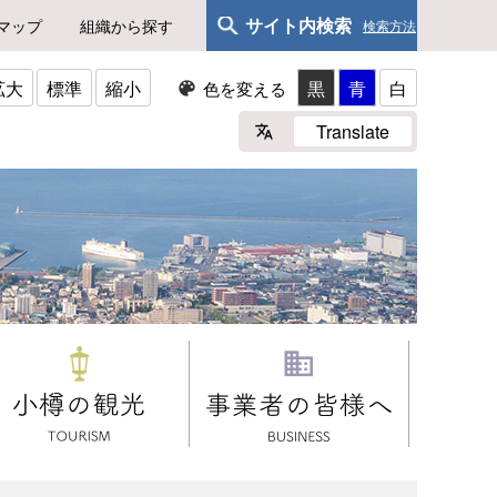
サイト内検索
マップ
組織から探す
検索方法
拡大
標準
縮小
黒
青
白
色を変える
Translate