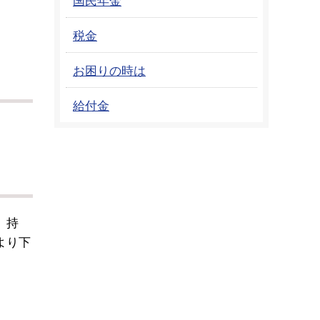
税金
お困りの時は
給付金
、持
より下