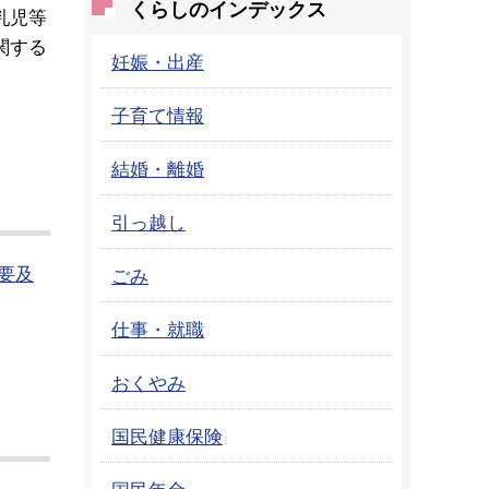
くらしのインデックス
乳児等
関する
妊娠・出産
子育て情報
結婚・離婚
引っ越し
要及
ごみ
仕事・就職
おくやみ
国民健康保険
国民年金