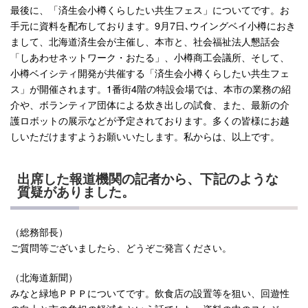
最後に、「済生会小樽くらしたい共生フェス」についてです。お
手元に資料を配布しております。9月7日､ウイングベイ小樽におき
まして、北海道済生会が主催し、本市と、社会福祉法人懇話会
「しあわせネットワーク・おたる」、小樽商工会議所、そして、
小樽ベイシティ開発が共催する「済生会小樽くらしたい共生フェ
ス」が開催されます。1番街4階の特設会場では、本市の業務の紹
介や、ボランティア団体による炊き出しの試食、また、最新の介
護ロボットの展示などが予定されております。多くの皆様にお越
しいただけますようお願いいたします。私からは、以上です。
出席した報道機関の記者から、下記のような
質疑がありました。
（総務部長）
ご質問等ございましたら、どうぞご発言ください。
（北海道新聞）
みなと緑地ＰＰＰについてです。飲食店の設置等を狙い、回遊性