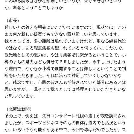
いわゆる誘致はなかなか難しいというか、乗り出せないという
か、断念ということでしょうか。
（市長）
難しいとの答えを明確にいただいていますので、現状では、この
まま何か新しい提案でもできない限り難しいと思っています。
我々としては、多少距離は離れていますけれど、単なる練習施設
ではなく、ある程度集客も望まれていると伺っていましたので、
観光地としての魅力は、やはり集客増に繋がるということで、小
樽のまちの魅力なども併せてＰＲしましたが、今申し上げたよう
な理由で、なかなか小樽で展開することは難しいということで判
断をいただきました。それに沿って対応していくしかないかな
と。残念ですし、市民の皆さんも期待されていた部分はあるとは
思いますが、一旦そこで我々としては整理させていただきたいな
と思っています。
（北海道新聞）
その上で、例えば、先日コンサドーレ札幌の選手が表敬訪問され
ましたが、スポーツビジネスそのもの自体は道内でも活況という
か、いろいろな可能性がある中で、今回野球はだめでしたが、ス