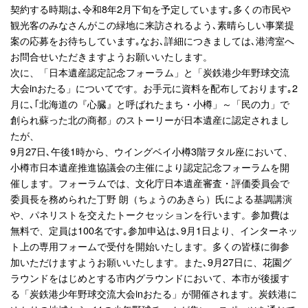
契約する時期は､令和8年2月下旬を予定しています｡多くの市民や
観光客のみなさんがこの緑地に来訪されるよう､素晴らしい事業提
案の応募をお待ちしています｡なお､詳細につきましては､港湾室へ
お問合せいただきますようお願いいたします。
次に、「日本遺産認定記念フォーラム」と「炭鉄港少年野球交流
大会inおたる」についてです。お手元に資料を配布しております｡2
月に､｢北海道の『心臓』と呼ばれたまち・小樽」～「民の力」で
創られ蘇った北の商都」のストーリーが日本遺産に認定されまし
たが、
9月27日､午後1時から、ウイングベイ小樽3階ヲタル座において、
小樽市日本遺産推進協議会の主催により認定記念フォーラムを開
催します。フォーラムでは、文化庁日本遺産審査・評価委員会で
委員長を務められた丁野 朗（ちょうのあきら）氏による基調講演
や、パネリストを交えたトークセッションを行います。参加費は
無料で、定員は100名です｡参加申込は､9月1日より、インターネッ
ト上の専用フォームで受付を開始いたします。多くの皆様に御参
加いただけますようお願いいたします。また､9月27日に、花園グ
ラウンドをはじめとする市内グラウンドにおいて、本市が後援す
る「炭鉄港少年野球交流大会inおたる」が開催されます。炭鉄港に