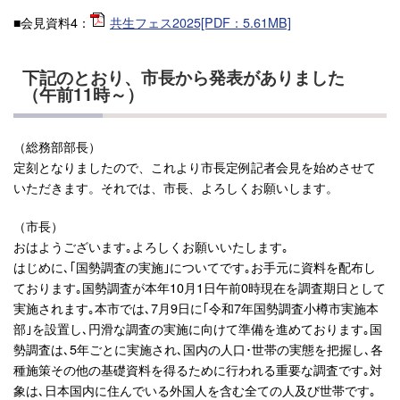
■会見資料4：
共生フェス2025[PDF：5.61MB]
下記のとおり、市長から発表がありました
（午前11時～）
（総務部部長）
定刻となりましたので、これより市長定例記者会見を始めさせて
いただきます。それでは、市長、よろしくお願いします。
（市長）
おはようございます｡よろしくお願いいたします｡
はじめに､｢国勢調査の実施｣についてです｡お手元に資料を配布し
ております｡国勢調査が本年10月1日午前0時現在を調査期日として
実施されます｡本市では､7月9日に｢令和7年国勢調査小樽市実施本
部｣を設置し､円滑な調査の実施に向けて準備を進めております｡国
勢調査は､5年ごとに実施され､国内の人口･世帯の実態を把握し､各
種施策その他の基礎資料を得るために行われる重要な調査です｡対
象は､日本国内に住んでいる外国人を含む全ての人及び世帯です｡