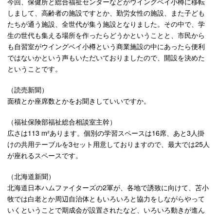
今回、保健所と総合福祉センターなどがウイングベイ小樽に移転
しまして、高齢者の施設ですとか、勤労女性の施設、また子ども
たちが通う施設、全世代が集う施設となりました。その中で、学
生の世代も集える場所を作ったらどうかということと、市民から
も自習室がウイングベイ小樽という商業施設の中にあったら便利
ではないかという声もいただいておりましたので、開設を決めた
ということです。
（読売新聞）
面積とか座席数とかをお聞きしていいですか。
（福祉保険部福祉総合相談室主幹）
広さは113 m²あります。個別の学習スペースは16席、あと3人掛
けの共用テーブルを3セット用意しておりますので、最大では25人
が座れるスペースです。
（北海道新聞）
北海道日本ハムファイターズの2軍が、各地で誘致に向けて、苫小
牧では白老とか周辺自治体ともいろいろと協力をしながらやって
いくということで期成会が設置されたなど、いろいろ動きが進ん