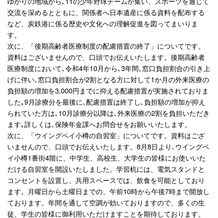
ゆかりの地域から､11の少年野球チームが集い、スポーツを通じて
交流を深めるとともに、関係者へ日本遺産に係る資料を配布する
など、炭鉄港に係る歴史や文化への理解促進を図ってまいりま
す。
次に、「後期高齢者医療制度の配慮措置の終了」についてです。
資料はございませんので、口頭でお伝えいたします。後期高齢者
医療制度において､令和4年10月から､3年間､窓口負担割合の引き上
げに伴い､窓口負担割合が2割となる方に対して1か月の外来医療の
負担額の増加を3,000円までに抑える配慮措置が実施されておりま
した｡9月診療分を最後に､配慮措置は終了し､負担額の増加が抑え
られていた方は､10月診療分以降は､外来医療の2割を負担いただき
ます｡詳しくは､保険年金課へお問合せをお願いいたします。
次に、「ウイングベイ小樽の自習室」についてです。資料はござ
いませんので、口頭でお伝えいたします。8月8日より､ウイングベ
イ小樽1番街4階に、中学生、高校生、大学生の皆様にお使いいた
だける自習室を開設いたしました。学習机には、電気スタンドと
コンセントを設置し、共用スペースでは、飲食を可能としており
ます。月曜日から土曜日までの、午前10時から午後7時まで開放し
ております。年間を通して空調が効いておりますので、多くの生
徒、学生の皆様に御利用いただけますことを期待しております。