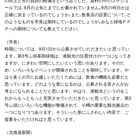
の向上と市の負担の軽減をという話でした。資料の中のスケジュ
ールでは､9月の上旬とまでしか書かれていません｡9月の何日かは
正確に決まっているのでしょうか｡また､飲食店の設置について､ど
のようなものを市長は期待しているのでしょうか｡みなと緑地ＰＰ
Ｐへの期待についても教えてください。
（市長）
時期については、9月1日から公募させていただきたいと思ってい
ます。第3号ふ頭基部緑地は、港観光の位置付けの一つになってき
ますが、にぎわい空間にしたいという思いがあります。そのた
め、いろいろなイベントが開催されることを期待しています。や
はり多くの方にお越しいただくためには、飲食の機能も必要だと
思っています。どのような形になるかは、公募される皆さんがお
考えになられることだと思います。やはり、港観光というのをこ
れからもっともっと充実させていただきたいと思っています。第3
号ふ頭にいろいろな機能が整備されて、小樽の重要な観光拠点の
一つになりつつあります。そういった形にふさわしい内容で、ご
提案をいただければと思っています。
（北海道新聞）