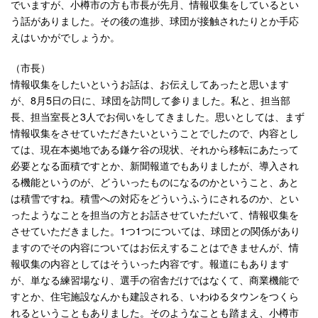
でいますが、小樽市の方も市長が先月、情報収集をしているとい
う話がありました。その後の進捗、球団が接触されたりとか手応
えはいかがでしょうか。
（市長）
情報収集をしたいというお話は、お伝えしてあったと思います
が、8月5日の日に、球団を訪問して参りました。私と、担当部
長、担当室長と3人でお伺いをしてきました。思いとしては、まず
情報収集をさせていただきたいということでしたので、内容とし
ては、現在本拠地である鎌ケ谷の現状、それから移転にあたって
必要となる面積ですとか、新聞報道でもありましたが、導入され
る機能というのが、どういったものになるのかということ、あと
は積雪ですね。積雪への対応をどういうふうにされるのか、とい
ったようなことを担当の方とお話させていただいて、情報収集を
させていただきました。1つ1つについては、球団との関係があり
ますのでその内容についてはお伝えすることはできませんが、情
報収集の内容としてはそういった内容です。報道にもあります
が、単なる練習場なり、選手の宿舎だけではなくて、商業機能で
すとか、住宅施設なんかも建設される、いわゆるタウンをつくら
れるということもありました。そのようなことも踏まえ、小樽市