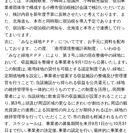
ましては、学識経験者、小樽商工会議所、小樽観光協会、宿泊事
業者団体等で構成する小樽市宿泊税検討会議で検討いただいてお
り、検討内容を新年度予算に反映させたいと考えております。ま
た、北海道も、本市と同時期に宿泊税を導入予定でありますの
で、宿泊客への宿泊税の周知を、北海道と本市とで連携して行っ
てまいります。
次に、「みなと緑地ＰＰＰ」についてです。お手元に資料を配布
しております。この度、「港湾環境整備計画制度」、いわゆる
「みなと緑地ＰＰＰ」により、第３号ふ頭の現在整備中の緑地に
おいて、収益施設を整備する事業者を9月1日から公募いたします｡
この制度は､港湾緑地の貸付を可能とする認定制度であり､緑地に
定期借地権を設定し､事業者が提案する収益施設の整備及び管理運
営を行うことで､当該施設から得られる収益を公共還元して､緑地
の維持管理等を一体的に行うものです｡この制度を活用し､民間事
業者により､当該緑地に飲食店等の収益施設が設置されることによ
り､第3号ふ頭及び周辺区域の更なるにぎわいが創出され､周辺の観
光資源との連携による回遊性の向上などが期待されるほか､緑地の
維持管理等を行っていただくことで､市の負担も軽減されるもので
す。スケジュールは、事業者の募集期間を来月9月1日から10月31
日まで行い､事業者の決定後､事業の認定を行い､最終的に事業者と