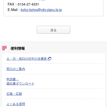
FAX
：0134-27-4331
E-Mail
：
koho-kotyo@city.otaru.lg.jp
戻る
便利情報
土・日・祝日の日中の当番医
窓口のご案内
申請書・
届出書ダウンロード
広報・広聴
よくある質問