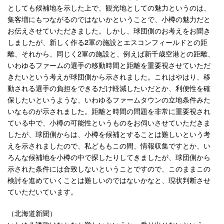
としても候補地を示した上で、観光地としての魅力というのは、
集客増にもつながるのではないかということで、小樽の魅力だと
お伝えさせていただきました。しかし、球団側のお考えをお聞き
しましたが、新しく作る2軍の施設とエスコンフィールドとの距
離、それから、同じく2軍の施設と、例えば新千歳空港との距離、
いわゆるファームの選手の移動時間と距離を重要視させていただ
きたいという考えが球団側から示されました。これはやはり、移
動される選手の負担をできるだけ軽減したいだとか、利便性を確
保したいというような、いわゆるファームタウンの立地条件みた
いなものが示されました。距離と時間の問題を非常に重要視され
ている中で、小樽の可能性というものをお伺いさせていただきま
したが、球団側からは、小樽を候補とすることは難しいという考
えを示されましたので、私どももこの間、情報収集ですとか、い
ろんな候補地を小樽の中で探したりしてきましたが、球団側から
示された条件には合致しないということですので、このままこの
検討を進めていくことは難しいのではないかなと、現状判断させ
ていただいています。
（北海道新聞）