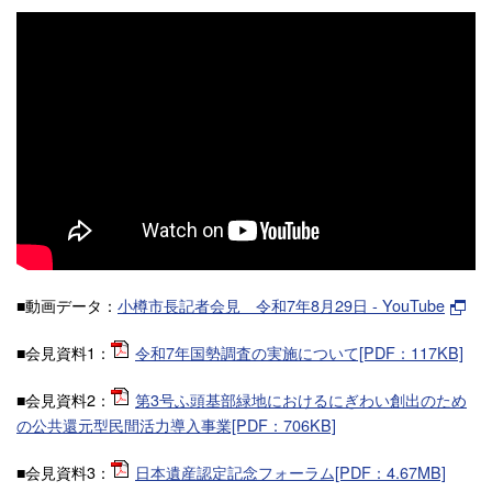
■動画データ：
小樽市長記者会見 令和7年8月29日 - YouTube
■会見資料1：
令和7年国勢調査の実施について[PDF：117KB]
■会見資料2：
第3号ふ頭基部緑地におけるにぎわい創出のため
の公共還元型民間活力導入事業[PDF：706KB]
■会見資料3：
日本遺産認定記念フォーラム[PDF：4.67MB]