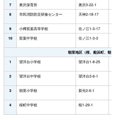
奥沢保育所
奥沢3-22-1
2
7
市民消防防災研修センター
天神2-18-17
2
8
小樽双葉高等学校
住ノ江1-3-17
3
9
双葉中学校
住ノ江1-3-3
3
10
朝里地区（桜、船浜町、朝里
望洋台小学校
望洋台1-8-25
5
1
望洋台中学校
望洋台3-6-1
5
2
朝里小学校
新光2-6-1
5
3
桜町中学校
桜1-29-1
5
4