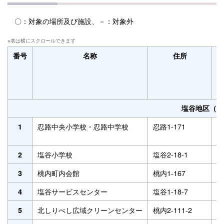
〇：対象の場所及び施設、－：対象外
番号
名称
住所
電
(
塩谷地区（蘭
忍路中央小学校・忍路中学校
忍路1-171
6
1
塩谷小学校
塩谷2-18-1
2
2
桃内町内会館
桃内1-167
2
3
塩谷サービスセンター
塩谷1-18-7
2
4
北しりべし広域クリーンセンター
桃内2-111-2
2
5