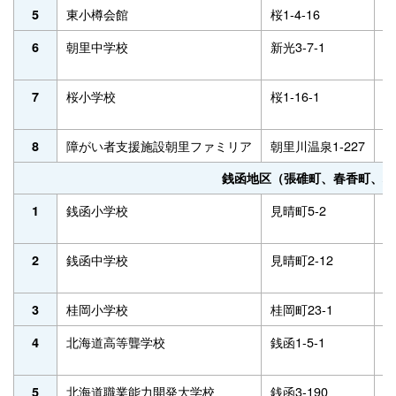
東小樽会館
桜1-4-16
5
5
朝里中学校
新光3-7-1
5
6
桜小学校
桜1-16-1
5
7
障がい者支援施設朝里ファミリア
朝里川温泉1-227
5
8
銭函地区（張碓町、春香町、桂
銭函小学校
見晴町5-2
6
1
銭函中学校
見晴町2-12
6
2
桂岡小学校
桂岡町23-1
6
3
北海道高等聾学校
銭函1-5-1
6
4
北海道職業能力開発大学校
銭函3-190
6
5