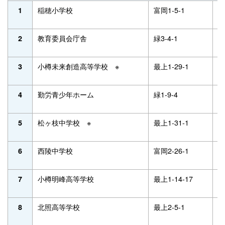
稲穂小学校
富岡1-5-1
2
1
教育委員会庁舎
緑3-4-1
3
2
小樽未来創造高等学校 ※
最上1-29-1
2
3
勤労青少年ホーム
緑1-9-4
2
4
松ヶ枝中学校 ※
最上1-31-1
2
5
西陵中学校
富岡2-26-1
2
6
小樽明峰高等学校
最上1-14-17
2
7
北照高等学校
最上2-5-1
3
8