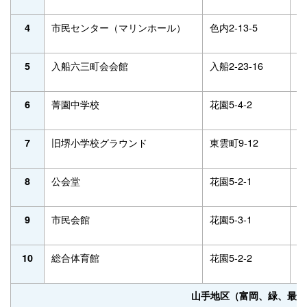
市民センター（マリンホール）
色内2-13-5
2
4
入船六三町会会館
入船2-23-16
3
5
菁園中学校
花園5-4-2
2
6
旧堺小学校グラウンド
東雲町9-12
-
7
公会堂
花園5-2-1
2
8
市民会館
花園5-3-1
2
9
総合体育館
花園5-2-2
3
10
山手地区（富岡、緑、最上