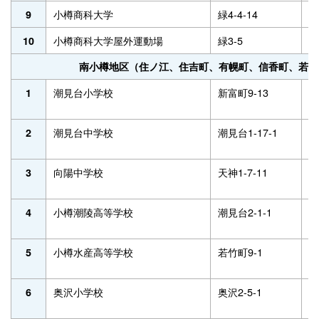
小樽商科大学
緑4-4-14
2
9
小樽商科大学屋外運動場
緑3-5
2
10
南小樽地区（住ノ江、住吉町、有幌町、信香町、若松
潮見台小学校
新富町9-13
2
1
潮見台中学校
潮見台1-17-1
3
2
向陽中学校
天神1-7-11
2
3
小樽潮陵高等学校
潮見台2-1-1
2
4
小樽水産高等学校
若竹町9-1
2
5
奥沢小学校
奥沢2-5-1
2
6