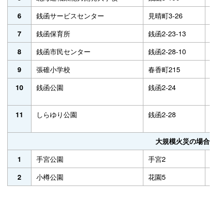
銭函サービスセンター
見晴町3-26
6
6
銭函保育所
銭函2-23-13
6
7
銭函市民センター
銭函2-28-10
6
8
張碓小学校
春香町215
6
9
銭函公園
銭函2-24
-
10
しらゆり公園
銭函2-28
-
11
大規模火災の場合の
手宮公園
手宮2
-
1
小樽公園
花園5
-
2