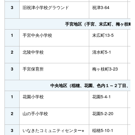
旧祝津小学校グラウンド
祝津3-64
-
3
手宮地区（手宮、末広町、梅ヶ枝町
手宮中央小学校
末広町13-5
2
1
北陵中学校
清水町5-1
2
2
手宮保育所
梅ヶ枝町3-23
2
3
中央地区（稲穂、花園、色内１～２丁目、港
花園小学校
花園5-4-1
2
1
山の手小学校
花園5-2-20
3
2
いなきたコミュニティセンター※
稲穂5-10-1
2
3