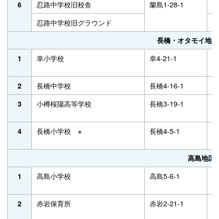
忍路中学校旧校舎
蘭島1-28-1
－
6
忍路中学校旧グラウンド
－
長橋・オタモイ地区
幸小学校
幸4-21-1
2
1
長橋中学校
長橋4-16-1
2
2
小樽桜陽高等学校
長橋3-19-1
2
3
長橋小学校 ※
長橋4-5-1
2
4
高島地区
高島小学校
高島5-6-1
2
1
赤岩保育所
赤岩2-21-1
2
2