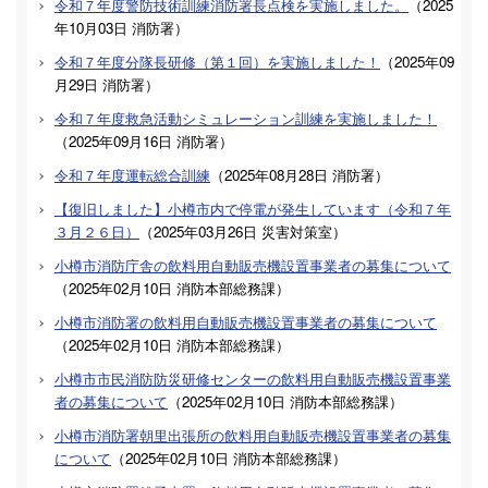
令和７年度警防技術訓練消防署長点検を実施しました。
（
2025
年10月03日
消防署
）
令和７年度分隊長研修（第１回）を実施しました！
（
2025年09
月29日
消防署
）
令和７年度救急活動シミュレーション訓練を実施しました！
（
2025年09月16日
消防署
）
令和７年度運転総合訓練
（
2025年08月28日
消防署
）
【復旧しました】小樽市内で停電が発生しています（令和７年
３月２６日）
（
2025年03月26日
災害対策室
）
小樽市消防庁舎の飲料用自動販売機設置事業者の募集について
（
2025年02月10日
消防本部総務課
）
小樽市消防署の飲料用自動販売機設置事業者の募集について
（
2025年02月10日
消防本部総務課
）
小樽市市民消防防災研修センターの飲料用自動販売機設置事業
者の募集について
（
2025年02月10日
消防本部総務課
）
小樽市消防署朝里出張所の飲料用自動販売機設置事業者の募集
について
（
2025年02月10日
消防本部総務課
）