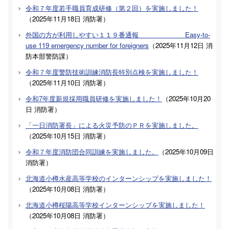
令和７年度若手職員育成研修（第２回）を実施しました！
（
2025年11月18日
消防署
）
外国の方が利用しやすい１１９番通報 Easy-to-
use 119 emergency number for foreigners
（
2025年11月12日
消
防本部警防課
）
令和７年度警防技術訓練消防長特別点検を実施しました！
（
2025年11月10日
消防署
）
令和7年度新規採用職員研修を実施しました！
（
2025年10月20
日
消防署
）
「一日消防署長」による火災予防のＰＲを実施しました。
（
2025年10月15日
消防署
）
令和７年度消防団合同訓練を実施しました。
（
2025年10月09日
消防署
）
北海道小樽水産高等学校のインターンシップを実施しました！
（
2025年10月08日
消防署
）
北海道小樽桜陽高等学校インターンシップを実施しました！
（
2025年10月08日
消防署
）