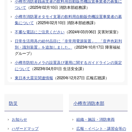
小樽市消防署銭函支署の飲料用自動販売機設置事業者の募集に
ついて
（
2025年02月10日
消防本部総務課
）
小樽市消防署オタモイ支署の飲料用自動販売機設置事業者の募
集について
（
2025年02月10日
消防本部総務課
）
不審な電話にご注意ください
（
2024年03月06日
災害対策室
）
日常生活用具の給付品目に「非常用電源装置」、「音声色彩判
別・識別装置」を追加しました。
（
2023年10月17日
障害福祉
グループ
）
小樽市防犯カメラの設置及び運用に関するガイドラインの策定
について
（
2023年04月01日
生活安全課
）
東日本大震災関連情報
（
2020年12月27日
広報広聴課
）
防災
小樽市消防本部
お知らせ
組織・施設・消防車両
ハザードマップ
広報・イベント・講習会等の