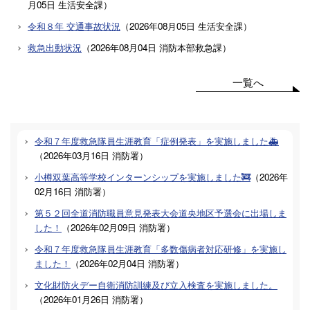
月05日
生活安全課
）
令和８年 交通事故状況
（
2026年08月05日
生活安全課
）
救急出動状況
（
2026年08月04日
消防本部救急課
）
一覧へ
令和７年度救急隊員生涯教育「症例発表」を実施しました🚑
（
2026年03月16日
消防署
）
小樽双葉高等学校インターンシップを実施しました🚒
（
2026年
02月16日
消防署
）
第５２回全道消防職員意見発表大会道央地区予選会に出場しま
した！
（
2026年02月09日
消防署
）
令和７年度救急隊員生涯教育「多数傷病者対応研修」を実施し
ました！
（
2026年02月04日
消防署
）
文化財防火デー自衛消防訓練及び立入検査を実施しました。
（
2026年01月26日
消防署
）