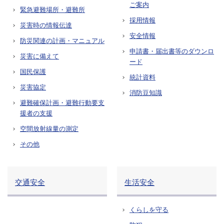
ご案内
緊急避難場所・避難所
採用情報
災害時の情報伝達
安全情報
防災関連の計画・マニュアル
申請書・届出書等のダウンロ
災害に備えて
ード
国民保護
統計資料
災害協定
消防豆知識
避難確保計画・避難行動要支
援者の支援
空間放射線量の測定
その他
交通安全
生活安全
くらしを守る