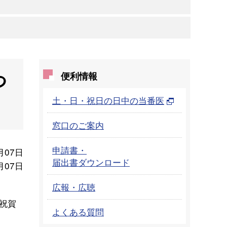
つ
便利情報
土・日・祝日の日中の当番医
窓口のご案内
申請書・
月07日
届出書ダウンロード
月07日
広報・広聴
祝賀
よくある質問