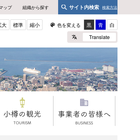
サイト内検索
マップ
組織から探す
検索方法
拡大
標準
縮小
黒
青
白
色を変える
Translate