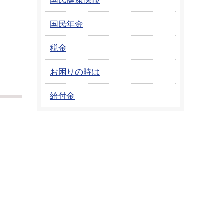
国民年金
税金
お困りの時は
給付金