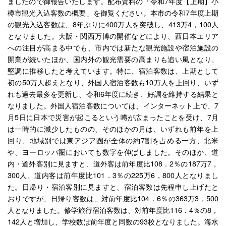
ましたので御報告いたします。配布資料の「令和7年度【上期】小
樽市観光入込客数の概要」を御覧ください。本市の令和7年度上期
の観光入込客数は、8年ぶりに400万人を突破し、413万4，100人
となりました。大阪・関西万博の開催などにより、西日本エリア
への注目が高まる中でも、市内では新たな観光施設や宿泊施設の
開業が続いたほか、国内外の観光需要の高まりも追い風となり、
堅調に推移したと考えています。特に、宿泊客数は、上期として
初の50万人超えとなり、外国人宿泊客数も10万人を上回り、いず
れも過去最多を更新し、令和6年度に続き、好調を維持する結果と
なりました。外国人宿泊客数については、インターネット上で、7
月5日に日本で災害が起こるという噂が広まったことを受け、7月
は一時的に減少したものの、そのほかの月は、いずれも前年を上
回り、地域別では東アジア圏が全体の約7割を占める一方、北米
や、ヨーロッパ圏においても数字を伸ばしました。そのほか、道
内・道外客別に見ますと、道外客は前年度比108．2％の187万7，
300人、道内客は前年度比101．3％の225万6，800人となりまし
た。日帰り・宿泊客別に見ますと、宿泊客数は先程申し上げたと
おりですが、日帰り客数は、対前年度比104．6％の363万3，500
人となりました。修学旅行宿泊客数は、対前年度比116．4％の8，
142人と増加し、学校数は前年度と同数の93校となりました。海水