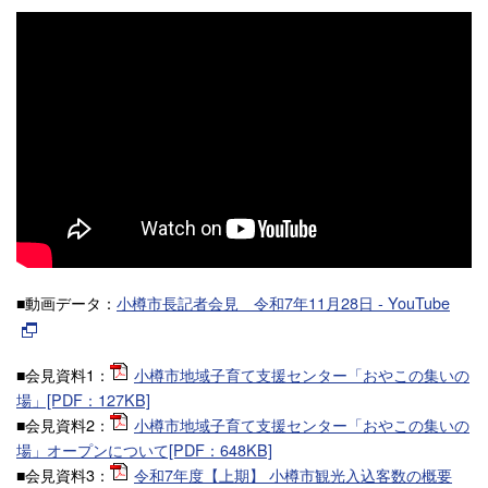
■動画データ：
小樽市長記者会見 令和7年11月28日 - YouTube
■会見資料1：
小樽市地域子育て支援センター「おやこの集いの
場」[PDF：127KB]
■会見資料2：
小樽市地域子育て支援センター「おやこの集いの
場」オープンについて[PDF：648KB]
■会見資料3：
令和7年度【上期】 小樽市観光入込客数の概要