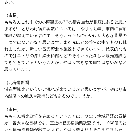
さい。
（市長）
もちろんこれまでの小樽観光のPRの積み重ねが根底にあると思い
ますが、とりわけ宿泊客数については、やはり近年、市内に宿泊
施設が増えていますので、そういったものがやはり大きな背景の
一つではないかなと思います。また先ほどの報告の中でも少し触
れましたが、新しい観光資源や施設もできています。代表的なも
のではニトリの浮世絵美術館などのそういった新しい観光施設も
できてきているということが、やはり大きな要因ではないかなと
思っています。
（北海道新聞）
滞在型観光といういい流れが来ているかと思いますが、やはり市
内経済への波及や期待などもあるのでしょうか。
（市長）
もちろん観光政策を進めるということは、やはり地域経済の貢献
が一番大きな目標です。直近の観光客動態調査では、1,062億円と
いう観光消費額が出ています。やはり数よりもそこを注視した、