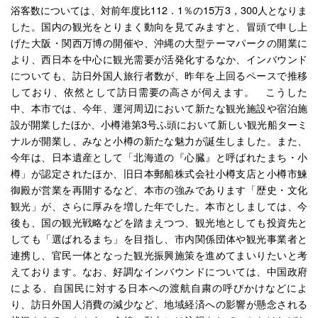
浴客数については、対前年度比112．1％の15万3，300人となりま
した。国内の観光をとりまく動向を見てみますと、冒頭で申し上
げた大阪・関西万博の開催や、沖縄の大型テーマパークの開業に
より、西日本を中心に観光需要が活発化するなか、インバウンド
についても、訪日外国人旅行者数が、昨年を上回るペースで推移
しており、依然として訪日需要の高さが伺えます。 こうした
中、本市では、今年、運河周辺において新たな観光施設や宿泊施
設が開業したほか、小樽港第3号ふ頭において新しい観光船ターミ
ナルが開業し、みなと小樽の新たな魅力が誕生しました。また、
今年は、日本遺産として「北海道の『心臓』と呼ばれたまち・小
樽」が認定されたほか、旧日本郵船株式会社小樽支店と小樽市鰊
御殿が営業を再開するなど、本市の強みであります「歴史・文化
観光」が、さらに厚みを増した年でした。本市としましては、今
後も、国の観光戦略などを踏まえつつ、観光地としても投資先と
しても「選ばれるまち」を目指し、市内関係団体や観光事業者と
連携し、官民一体となった観光振興施策を進めてまいりたいと考
えております。なお、好調なインバウンドについては、中国政府
による、自国民に対する日本への渡航自粛の呼びかけなどによ
り、訪日外国人消費の減少など、地域経済への影響が懸念される