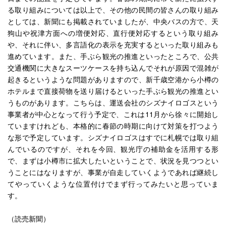
る取り組みについては以上で、その他の民間の皆さんの取り組み
としては、新聞にも掲載されていましたが、中央バスの方で、天
狗山や祝津方面への増便対応、直行便対応するという取り組み
や、それに伴い、多言語化の表示を充実するといった取り組みも
進めています。また、手ぶら観光の推進といったところで、公共
交通機関に大きなスーツケースを持ち込んでそれが原因で混雑が
起きるというような問題がありますので、新千歳空港から小樽の
ホテルまで直接荷物を送り届けるといった手ぶら観光の推進とい
うものがあります。こちらは、運送会社のシズナイロゴスという
事業者が中心となって行う予定で、これは11月から徐々に開始し
ていますけれども、本格的に春節の時期に向けて対策を打つよう
な形で予定しています。シズナイロゴスはすでに札幌では取り組
んでいるのですが、それを今回、観光庁の補助金を活用する形
で、まずは小樽市に拡大したいということで、状況を見つつとい
うことにはなりますが、事業が自走していくようであれば継続し
てやっていくような位置付けでまず行ってみたいと思っていま
す。
（読売新聞）