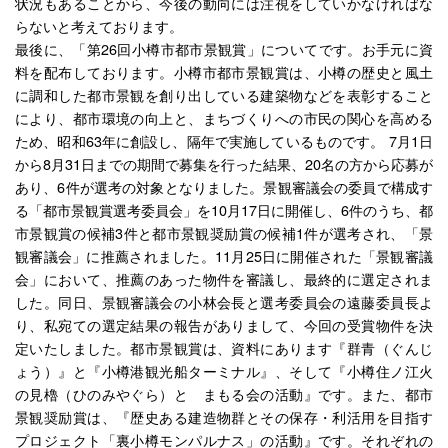
状況もあることから、今後の動向には注視をしていかなければな
らないと考えております。
最後に、「第26回小樽市都市景観賞」についてです。お手元に資
料を配布しております。小樽市都市景観賞は、小樽の歴史と風土
に調和した都市景観を創り出している建築物などを表彰すること
により、都市環境の向上と、まちづくりへの市民の関心を高める
ため、昭和63年に創設し、隔年で実施しているものです。 7月1日
から8月31日までの期間で募集を行った結果、20名の方から応募が
あり、6件が選考の対象となりました。景観審議会の委員で構成す
る「都市景観賞選考委員会」を10月17日に開催し、6件のうち、都
市景観賞の候補3件と都市景観奨励賞の候補1件が選考され、「景
観審議会」に推薦されました。11月25日に開催された「景観審議
会」において、推薦のあった物件を審議し、最終的に選定されま
した。同日、景観審議会の小林会長と選考委員会の遠藤委員長よ
り、私宛ての選定結果の報告がありまして、今回の受賞物件を決
定いたしました。都市景観賞は、資料にあります『群青（ぐんじ
ょう）』と『小樽港観光船ターミナル』、そして『小樽住ノ江火
の見櫓（ひのみやぐら）と まもる会の活動』です。また、都市
景観奨励賞は、『歴史ある建造物群とその保存・利活用を目指す
プロジェクト「裏小樽モンパルナス」の活動』です。それぞれの