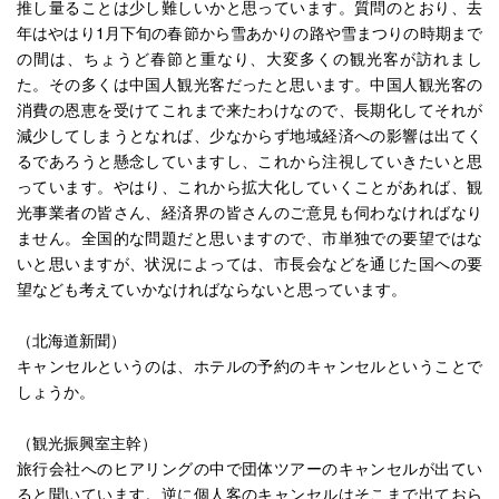
推し量ることは少し難しいかと思っています。質問のとおり、去
年はやはり1月下旬の春節から雪あかりの路や雪まつりの時期まで
の間は、ちょうど春節と重なり、大変多くの観光客が訪れまし
た。その多くは中国人観光客だったと思います。中国人観光客の
消費の恩恵を受けてこれまで来たわけなので、長期化してそれが
減少してしまうとなれば、少なからず地域経済への影響は出てく
るであろうと懸念していますし、これから注視していきたいと思
っています。やはり、これから拡大化していくことがあれば、観
光事業者の皆さん、経済界の皆さんのご意見も伺わなければなり
ません。全国的な問題だと思いますので、市単独での要望ではな
いと思いますが、状況によっては、市長会などを通じた国への要
望なども考えていかなければならないと思っています。
（北海道新聞）
キャンセルというのは、ホテルの予約のキャンセルということで
しょうか。
（観光振興室主幹）
旅行会社へのヒアリングの中で団体ツアーのキャンセルが出てい
ると聞いています。逆に個人客のキャンセルはそこまで出ておら