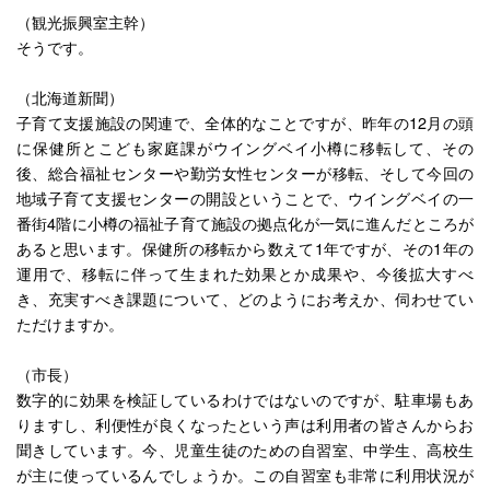
（観光振興室主幹）
そうです。
（北海道新聞）
子育て支援施設の関連で、全体的なことですが、昨年の12月の頭
に保健所とこども家庭課がウイングベイ小樽に移転して、その
後、総合福祉センターや勤労女性センターが移転、そして今回の
地域子育て支援センターの開設ということで、ウイングベイの一
番街4階に小樽の福祉子育て施設の拠点化が一気に進んだところが
あると思います。保健所の移転から数えて1年ですが、その1年の
運用で、移転に伴って生まれた効果とか成果や、今後拡大すべ
き、充実すべき課題について、どのようにお考えか、伺わせてい
ただけますか。
（市長）
数字的に効果を検証しているわけではないのですが、駐車場もあ
りますし、利便性が良くなったという声は利用者の皆さんからお
聞きしています。今、児童生徒のための自習室、中学生、高校生
が主に使っているんでしょうか。この自習室も非常に利用状況が