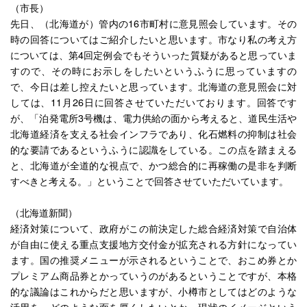
（市長）
先日、（北海道が）管内の16市町村に意見照会しています。その
時の回答についてはご紹介したいと思います。市なり私の考え方
については、第4回定例会でもそういった質疑があると思っていま
すので、その時にお示しをしたいというふうに思っていますの
で、今日は差し控えたいと思っています。北海道の意見照会に対
しては、11月26日に回答させていただいております。回答です
が、「泊発電所3号機は、電力供給の面から考えると、道民生活や
北海道経済を支える社会インフラであり、化石燃料の抑制は社会
的な要請であるというふうに認識をしている。この点を踏まえる
と、北海道が全道的な視点で、かつ総合的に再稼働の是非を判断
すべきと考える。」ということで回答させていただいています。
（北海道新聞）
経済対策について、政府がこの前決定した総合経済対策で自治体
が自由に使える重点支援地方交付金が拡充される方針になってい
ます。国の推奨メニューが示されるということで、おこめ券とか
プレミアム商品券とかっていうのがあるということですが、本格
的な議論はこれからだと思いますが、小樽市としてはどのような
活用を、どのような面を厚くしたいとか、現状のイメージという