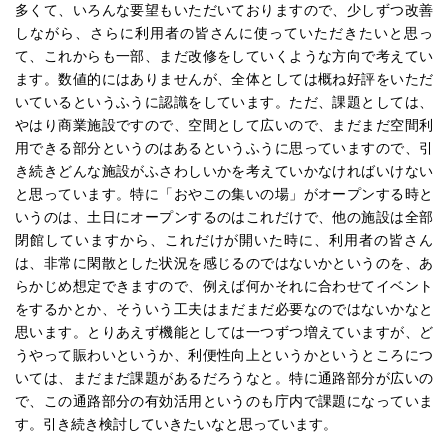
多くて、いろんな要望もいただいておりますので、少しずつ改善
しながら、さらに利用者の皆さんに使っていただきたいと思っ
て、これからも一部、まだ改修をしていくような方向で考えてい
ます。数値的にはありませんが、全体としては概ね好評をいただ
いているというふうに認識をしています。ただ、課題としては、
やはり商業施設ですので、空間として広いので、まだまだ空間利
用できる部分というのはあるというふうに思っていますので、引
き続きどんな施設がふさわしいかを考えていかなければいけない
と思っています。特に「おやこの集いの場」がオープンする時と
いうのは、土日にオープンするのはこれだけで、他の施設は全部
閉館していますから、これだけが開いた時に、利用者の皆さん
は、非常に閑散とした状況を感じるのではないかというのを、あ
らかじめ想定できますので、例えば何かそれに合わせてイベント
をするかとか、そういう工夫はまだまだ必要なのではないかなと
思います。とりあえず機能としては一つずつ増えていますが、ど
うやって賑わいというか、利便性向上というかというところにつ
いては、まだまだ課題があるだろうなと。特に通路部分が広いの
で、この通路部分の有効活用というのも庁内で課題になっていま
す。引き続き検討していきたいなと思っています。