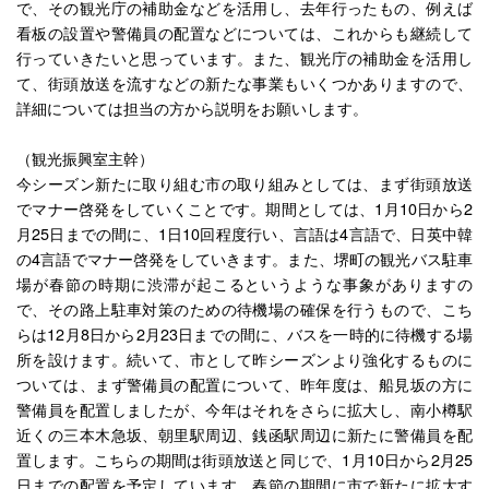
で、その観光庁の補助金などを活用し、去年行ったもの、例えば
看板の設置や警備員の配置などについては、これからも継続して
行っていきたいと思っています。また、観光庁の補助金を活用し
て、街頭放送を流すなどの新たな事業もいくつかありますので、
詳細については担当の方から説明をお願いします。
（観光振興室主幹）
今シーズン新たに取り組む市の取り組みとしては、まず街頭放送
でマナー啓発をしていくことです。期間としては、1月10日から2
月25日までの間に、1日10回程度行い、言語は4言語で、日英中韓
の4言語でマナー啓発をしていきます。また、堺町の観光バス駐車
場が春節の時期に渋滞が起こるというような事象がありますの
で、その路上駐車対策のための待機場の確保を行うもので、こち
らは12月8日から2月23日までの間に、バスを一時的に待機する場
所を設けます。続いて、市として昨シーズンより強化するものに
ついては、まず警備員の配置について、昨年度は、船見坂の方に
警備員を配置しましたが、今年はそれをさらに拡大し、南小樽駅
近くの三本木急坂、朝里駅周辺、銭函駅周辺に新たに警備員を配
置します。こちらの期間は街頭放送と同じで、1月10日から2月25
日までの配置を予定しています。春節の期間に市で新たに拡大す