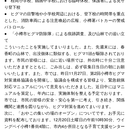
● 桂岡小学校、銭函中学校における臨時休校、保護者による見守
り登下校
● ヒグマの目撃地や小学校周辺における、登下校の時間帯を重点
とした、消防車両による注意喚起の広報、小樽署パトカーの警戒
パトロール
● 「小樽市ヒグマ防除隊」による痕跡調査、及び山林での追い立
て
こういったことを実施してまいりました。また、先週末には、春
香町の山林で、出没個体に類似する、ヒグマ1頭が駆除されており
ます。市民の皆様には、山に近い場所では、外出時に十分ご注意
いただきますとともに、ごみ出しは、必ず収集日当日の朝にお願
いいたします。また、市では、昨日11月27日、第2回小樽市ヒグマ
対策連絡協議会を開催し、協議会を構成する皆様より、緊急銃猟
対応マニュアルについて意見をいただきました。近日中にはマニ
ュアルを策定し、年内には、実施体制を整える予定でおります。
市では、市民の皆様の安全・安心を第一に考え、引き続き、関係
機関と連携を図りながら、ヒグマ対策を進めてまいります。
次に、「おやこの集いの場のオープン」についてです。お手元に
資料を配布しております。12月20日土曜日の午前10時30分、ウイ
ングベイ小樽1番街4階に、市内4か所目となる子育て支援センター