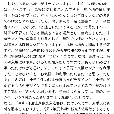
「おやこの集いの場」がオープンします。「おやこの集いの場」
は、「何度でも 気軽に訪れることのできる 居心地の良い施
設」をコンセプトに、すべり台やクッションブロックなどの遊具
でのびのび体を動かしたり、お子さんと一緒に読書コーナーや飲
食スペースでゆったりと過ごしたりできるほか、毎月のイベント
開催や子育てに関する相談もできる場所として整備しました。未
就学児とその保護者を対象として、無料でお使いいただけます。
水曜日と木曜日は休館となりますが、祝日の場合は開放する予定
です。開館時間は午前10時30分から午後4時30分までですが、年
内は午後3時30分に閉館させていただきます。なお、混雑時は、時
間や入場に制限をかける可能性がありますので、あらかじめご了
承いただければと思います。これまで子育て支援センターを利用
したことがない方も、お気軽に御利用いただきたいと思っており
ます。内装は、小樽在住の絵本作家の方がデザインし、小樽に関
係するものがデザインに多く盛り込まれていますので、ぜひ現地
でご覧いただきたいと思います。詳細につきましては、市のホー
ムページを御確認くださいますようお願いいたします。
次に、「令和7年度上期観光入込客数」についてです。お手元に資
料を配布しております。令和7年度上期の観光入込客数がまとまり