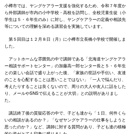
小樽市では、ヤングケアラー支援を強化するため、令和７年度か
ら外部講師が市内の小中学校・高校を訪問し、全校児童生徒（小
学生は５・６年生のみ）に対し、ヤングケアラーの定義や相談先
等についての理解を深める講習会を実施しています。
第５回目は１２月８日（月）に小樽市立長橋小学校で開催しま
した。
アットホームな雰囲気の中で講師である「北海道ヤングケアラ
ー相談サポートセンター」の加藤高一郎センター長と５・６年生
との楽しい会話で盛り上がった後、「家族の世話や手伝い、友達
のことを心配することは悪いことではない」「一人で悩んだり、
考えたりすることは良くないので、周りの大人や友人に話をした
り、メールやSNSで伝えることが大切」との説明がありまし
た。
講話終了後の質疑応答の中で、子ども達から「１日、何件くら
いの相談があるのか？」「なぜヤングケアラーの仕事をしようと
思ったのか？」など、講師に対する質問があり、子ども達の積極
的な姿がとても印象に残りました。