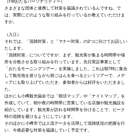
（FMおたるパーソナリティー）
さまざまな団体と連携して対策を協議されているんですね。で
は、実際にどのような取り組みを行っているか教えていただけま
すか。
（入江）
それでは、「混雑対策」と「マナー対策」の2つに分けてお話しい
たします。
「混雑対策」についてですが、まず、観光客が集まる時間帯や場
所を分散させる取り組みを行っています。先日実証事業として
「おたるモーニングツアー」を実施しました。これは朝7時に集合
して観光地を巡りながら朝ごはんを食べるというツアーで、メデ
ィアにも取り上げていただき、参加者からは好評をいただきまし
た。
ほかにも小樽観光協会では「朝活マップ」や「ナイトマップ」を
作成していて、朝や夜の時間帯に営業している店舗や観光施設を
紹介しています。観光客が訪れる時間帯を分けることで、ピーク
時の混雑を避けるようにしています。
そのほかに小樽市では人流データを活用して混雑状況の把握を行
い、今後必要な対策を協議していく予定です。