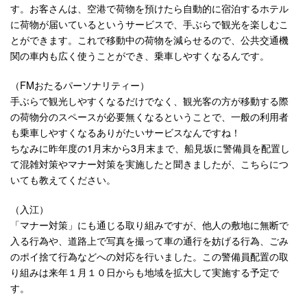
す。お客さんは、空港で荷物を預けたら自動的に宿泊するホテル
に荷物が届いているというサービスで、手ぶらで観光を楽しむこ
とができます。これで移動中の荷物を減らせるので、公共交通機
関の車内も広く使うことができ、乗車しやすくなるんです。
（FMおたるパーソナリティー）
手ぶらで観光しやすくなるだけでなく、観光客の方が移動する際
の荷物分のスペースが必要無くなるということで、一般の利用者
も乗車しやすくなるありがたいサービスなんですね！
ちなみに昨年度の1月末から3月末まで、船見坂に警備員を配置し
て混雑対策やマナー対策を実施したと聞きましたが、こちらにつ
いても教えてください。
（入江）
「マナー対策」にも通じる取り組みですが、他人の敷地に無断で
入る行為や、道路上で写真を撮って車の通行を妨げる行為、ごみ
のポイ捨て行為などへの対応を行いました。この警備員配置の取
り組みは来年１月１０日からも地域を拡大して実施する予定で
す。