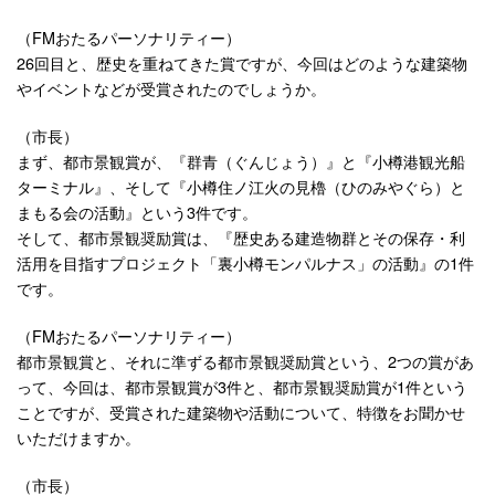
（FMおたるパーソナリティー）
26回目と、歴史を重ねてきた賞ですが、今回はどのような建築物
やイベントなどが受賞されたのでしょうか。
（市長）
まず、都市景観賞が、『群青（ぐんじょう）』と『小樽港観光船
ターミナル』、そして『小樽住ノ江火の見櫓（ひのみやぐら）と
まもる会の活動』という3件です。
そして、都市景観奨励賞は、『歴史ある建造物群とその保存・利
活用を目指すプロジェクト「裏小樽モンパルナス」の活動』の1件
です。
（FMおたるパーソナリティー）
都市景観賞と、それに準ずる都市景観奨励賞という、2つの賞があ
って、今回は、都市景観賞が3件と、都市景観奨励賞が1件という
ことですが、受賞された建築物や活動について、特徴をお聞かせ
いただけますか。
（市長）