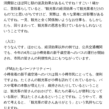
消費額とほぼ同じ額の波及効果があるんですね！すごい！確か
に、普段暮らしていると、“観光客の経済効果って観光業者だけの
もの”だと思いがちですけど、実際は、色々な業種に好影響がある
んですね。一見、観光と全く関係無いようなお仕事も、もしかし
たら、回りまわって、観光客の恩恵を受けているかもしれないと
いうことですね。
（入江）
そうなんです。ほかにも、経済効果以外の例では、公共交通機関
でも、今年の4月には小樽発着の新千歳空港へのバスの運行が開始
され、市民の皆さんの利便性向上にもつながっています。
（FMおたるパーソナリティー）
小樽発着の新千歳空港へのバスは我々小樽市民にとっても、便利
ですよね。たくさんの観光客が小樽を訪れてくれているから、バ
スや電車の本数が増えたり、維持されたりしているということ
は、観光客の皆さんのおかげで、私たちの暮らしが便利になって
いる面が、実はたくさんあるということですね。こうやって、改
めて考えると、「観光客の皆さんありがとう」という気持ちにな
りますね。