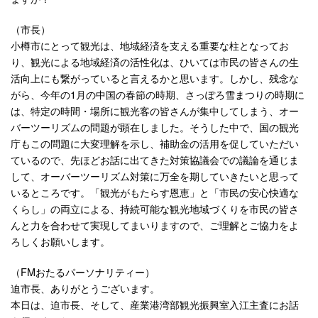
（市長）
小樽市にとって観光は、地域経済を支える重要な柱となってお
り、観光による地域経済の活性化は、ひいては市民の皆さんの生
活向上にも繋がっていると言えるかと思います。しかし、残念な
がら、今年の1月の中国の春節の時期、さっぽろ雪まつりの時期に
は、特定の時間・場所に観光客の皆さんが集中してしまう、オー
バーツーリズムの問題が顕在しました。そうした中で、国の観光
庁もこの問題に大変理解を示し、補助金の活用を促していただい
ているので、先ほどお話に出てきた対策協議会での議論を通じま
して、オーバーツーリズム対策に万全を期していきたいと思って
いるところです。「観光がもたらす恩恵」と「市民の安心快適な
くらし」の両立による、持続可能な観光地域づくりを市民の皆さ
んと力を合わせて実現してまいりますので、ご理解とご協力をよ
ろしくお願いします。
（FMおたるパーソナリティー）
迫市長、ありがとうございます。
本日は、迫市長、そして、産業港湾部観光振興室入江主査にお話