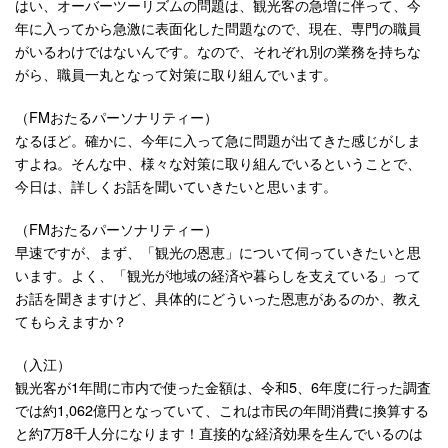
はい、オーバーツーリズムの問題は、観光客の急増に伴って、今
年に入ってから急激に表面化した問題なので、現在、専門の職員
がいるわけではないんです。なので、それぞれ別の業務を持ちな
がら、職員一丸となって対策に取り組んでいます。
（FMおたるパーソナリティー）
なるほど。確かに、今年に入って急に問題が出てきた感じがしま
すよね。そんな中、様々な対策に取り組んでいるということで、
今日は、詳しくお話を聞いていきたいと思います。
（FMおたるパーソナリティー）
早速ですが、まず、「観光の恩恵」について伺っていきたいと思
います。よく、「観光が地域の経済や暮らしを支えている」って
お話を聞きますけど、具体的にどういった恩恵があるのか、教え
てもらえますか？
（入江）
観光客が1年間に市内で使った金額は、令和5、6年度に行った調査
では約1,062億円となっていて、これは市民の年間消費に換算する
と約7万8千人分になります！直接的な経済効果を生んでいるのは