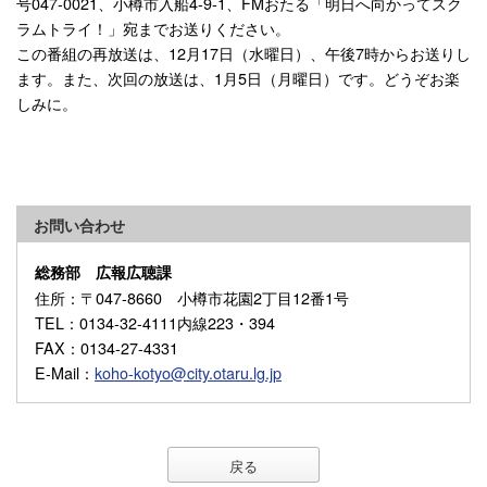
号047-0021、小樽市入船4-9-1、FMおたる「明日へ向かってスク
ラムトライ！」宛までお送りください。
この番組の再放送は、12月17日（水曜日）、午後7時からお送りし
ます。また、次回の放送は、1月5日（月曜日）です。どうぞお楽
しみに。
お問い合わせ
総務部 広報広聴課
住所
：〒047-8660 小樽市花園2丁目12番1号
TEL
：0134-32-4111内線223・394
FAX
：0134-27-4331
E-Mail
：
koho-kotyo@city.otaru.lg.jp
戻る