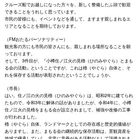
クルーズ船でお越しになった方々を、新しく整備したふ頭で歓迎
できることをうれしく思っています。
市民の皆様にも、イベントなどを通して、ますます親しまれるエ
リアとなることを期待しております。
（FMおたるパーソナリティー）
観光客の方にも市民の皆さんにも、親しまれる場所なることを願
っております。
そして、3件目が、『小樽住ノ江火の見櫓（ひのみやぐら）とまも
る会の活動』ということですが、これは櫓（やぐら）自体と、そ
れを保存する活動が表彰されたということでしょうか。
（市長）
はい。住ノ江の火の見櫓（ひのみやぐら）は、昭和2年に建てられ
たもので、令和3年に解体の話がありましたが、令和4年に、小樽
住ノ江火の見櫓をまもる会が設立されまして、補強や改修の工事
が行われました。
櫓（やぐら）自体、ランドマークとしての存在感と歴史的価値が
ありますし、また、まもる会の継続的な保存活動は、景観資産を
地域で継承していく、非常に意義がある活動だとして評価されま