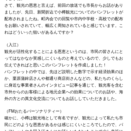
さて、観光の恩恵と言えば、前回の放送でも市長からお話があり
ましたが、先日、新聞折込で小樽観光についてのパンフレットが
配布されましたね。町内会での回覧や市内中学校・高校での配布
をお願いされていて、幅広く周知されていると感じています。こ
れはどういった狙いがあるんですか？
（入江）
観光が活性化することによる恩恵というのは、市民の皆さんにと
ってはなかなか実感しにくいものと考えているので、少しでもお
伝えできればと思いこのパンフレットを作成しました！
パンフレットの中では、先ほど説明した数字で示す経済効果のほ
か、栗原蒲鉾店さんや都通り商店街さんなどの、私たちのくらし
に身近な事業者さんのインタビュー記事を通じて、観光客を含む
市外からのお客様による地元企業への効果についてのお話や、海
外の方との異文化交流についてもお話ししていただきました。
（FMおたるパーソナリティー）
確かに、小樽は観光地として有名ですが、観光によって私たち市
民にどのような恩恵があるかは感じにくいところでしたので、パ
ンフレットや今回入江さんにお話しいただいたことで少し身近に