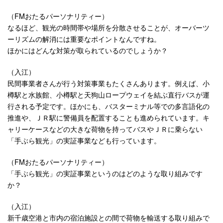
（FMおたるパーソナリティー）
なるほど、観光の時間帯や場所を分散させることが、オーバーツ
ーリズムの解消には重要なポイントなんですね。
ほかにはどんな対策が取られているのでしょうか？
（入江）
民間事業者さんが行う対策事業もたくさんあります。例えば、小
樽駅と水族館、小樽駅と天狗山ロープウェイを結ぶ直行バスが運
行される予定です。ほかにも、バスターミナル等での多言語化の
推進や、ＪＲ駅に警備員を配置することも進められています。キ
ャリーケースなどの大きな荷物を持ってバスやＪＲに乗らない
「手ぶら観光」の実証事業なども行っています。
（FMおたるパーソナリティー）
「手ぶら観光」の実証事業というのはどのような取り組みです
か？
（入江）
新千歳空港と市内の宿泊施設との間で荷物を輸送する取り組みで