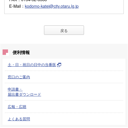
E-Mail
：
kodomo-katei@city.otaru.lg.jp
戻る
便利情報
土・日・祝日の日中の当番医
窓口のご案内
申請書・
届出書ダウンロード
広報・広聴
よくある質問