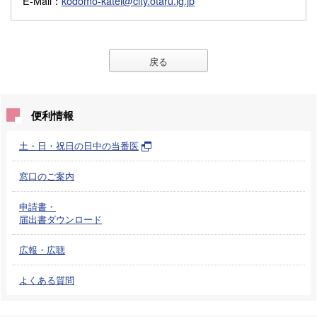
E-Mail
：
kodomo-katei@city.otaru.lg.jp
戻る
便利情報
土・日・祝日の日中の当番医
窓口のご案内
申請書・
届出書ダウンロード
広報・広聴
よくある質問