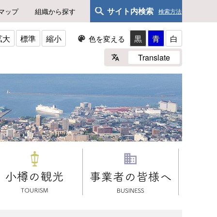
サイト内検索
マップ
組織から探す
検索方法
拡大
標準
縮小
黒
青
白
色を変える
Translate