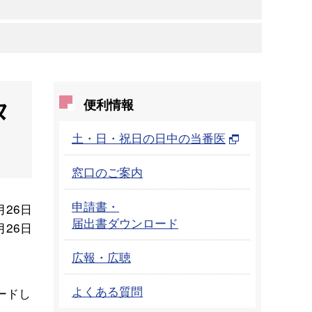
タ
便利情報
土・日・祝日の日中の当番医
窓口のご案内
申請書・
月26日
届出書ダウンロード
月26日
広報・広聴
よくある質問
ードし