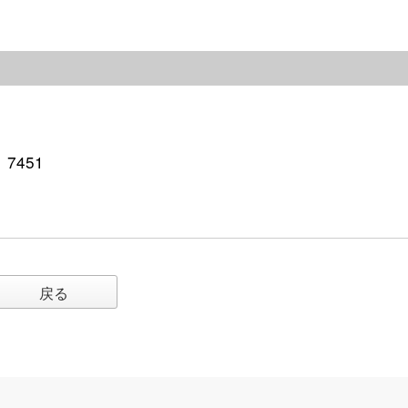
、7451
戻る