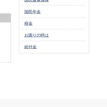
国民年金
税金
お困りの時は
給付金