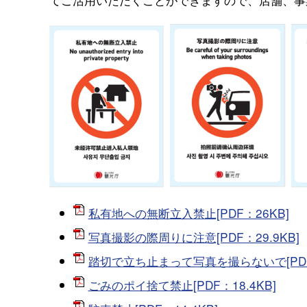
私有地への無断立入禁止[PDF：26KB]
写真撮影の際周りに注意[PDF：29.9KB]
踏切で立ち止まって写真を撮らないで[PDF：
ごみのポイ捨て禁止[PDF：18.4KB]