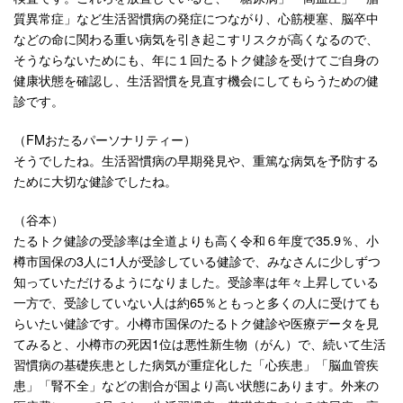
質異常症」など生活習慣病の発症につながり、心筋梗塞、脳卒中
などの命に関わる重い病気を引き起こすリスクが高くなるので、
そうならないためにも、年に１回たるトク健診を受けてご自身の
健康状態を確認し、生活習慣を見直す機会にしてもらうための健
診です。
（FMおたるパーソナリティー）
そうでしたね。生活習慣病の早期発見や、重篤な病気を予防する
ために大切な健診でしたね。
（谷本）
たるトク健診の受診率は全道よりも高く令和６年度で35.9％、小
樽市国保の3人に1人が受診している健診で、みなさんに少しずつ
知っていただけるようになりました。受診率は年々上昇している
一方で、受診していない人は約65％ともっと多くの人に受けても
らいたい健診です。小樽市国保のたるトク健診や医療データを見
てみると、小樽市の死因1位は悪性新生物（がん）で、続いて生活
習慣病の基礎疾患とした病気が重症化した「心疾患」「脳血管疾
患」「腎不全」などの割合が国より高い状態にあります。外来の