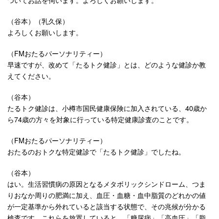
（谷本）（乳久保）
よろしくお願いします。
（FMおたるパーソナリティー）
早速ですが、改めて「たるトク健診」とは、どのような健診か教
えてください。
（谷本）
たるトク健診は、小樽市国民健康保険に加入されている、40歳か
ら74歳の方々を対象に行っている特定健康診査のことです。
（FMおたるパーソナリティー）
おたるのおトクな特定健診で「たるトク健診」でしたね。
（谷本）
はい。生活習慣病の原因となるメタボリックシンドローム、つま
りおなか周りの肥満に加え、血圧・血糖・血中脂質のどれかの値
が一定基準から外れていると該当する状態で、その兆候が分かる
検査です。これらを放置していると、「糖尿病」「高血圧」「脂