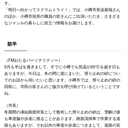
す。
「明日へ向かってスクラムトライ！」では、小樽市長迫俊哉さん
のほか、小樽市役所の職員の皆さんにご出演いただき、さまざま
なジャンルの暮らしに役立つ情報をお届けします。
前半
（FMおたるパーソナリティー）
5月も半ばを過ぎまして、すでに小樽でも気温が20℃を超す日も
ありますが、今日は、冬の間に道にまいた、滑り止めの砂につい
てのお話から伺いたいと思います。小樽市では、滑り止めの砂の
回収に、市民の皆さんのご協力を呼び掛けているということです
ね。
（市長）
冬期間の凍結路面対策として散布した滑り止めの砂は、雪解け後
も車道脇や歩道に残ることがあります。路面清掃車で作業する道
路もありますが、それ以外の車道や歩道につきまして、道路の安