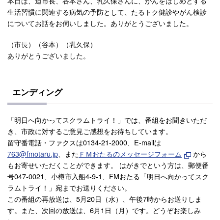
本日は、迫市長、谷本さん、乳久保さんに、がんをはじめとする
生活習慣に関連する病気の予防として、たるトク健診やがん検診
についてお話をお伺いしました。ありがとうございました。
（市長）（谷本）（乳久保）
ありがとうございました。
エンディング
「明日へ向かってスクラムトライ！」では、番組をお聞きいただ
き、市政に対するご意見ご感想をお待ちしています。
留守番電話・ファクスは0134-21-2000、E-mailは
763@fmotaru.jp
、また
ＦＭおたるのメッセージフォーム
から
もお寄せいただくことができます。 はがきでという方は、郵便番
号047-0021、小樽市入船4-9-1、FMおたる「明日へ向かってスク
ラムトライ！」宛までお送りください。
この番組の再放送は、5月20日（水）、午後7時からお送りしま
す。また、次回の放送は、6月1日（月）です。どうぞお楽しみ