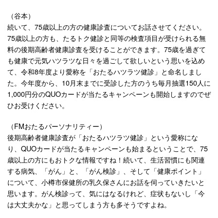
（谷本）
続いて、75歳以上の方の健康診査についてお話させてください。
75歳以上の方も、たるトク健診と同等の検査項目が受けられる無
料の後期高齢者健康診査を受けることができます。75歳を過ぎて
も健康で元気ハツラツな日々を過ごして欲しいという思いを込め
て、令和8年度より愛称を「おたるハツラツ健診」と命名しまし
た。今年度から、10月末までに受診した方のうち毎月抽選150人に
1,000円分のQUOカードが当たるキャンペーンも開始しますのでぜ
ひお受けください。
（FMおたるパーソナリティー）
後期高齢者健康診査が「おたるハツラツ健診」という愛称にな
り、QUOカードが当たるキャンペーンも始まるということで、75
歳以上の方にもおトクな情報ですね！続いて、生活習慣にも関連
する病気、「がん」と、「がん検診」、そして「健康ポイント」
について、小樽市保健所の乳久保さんにお話を伺っていきたいと
思います。がん検診って、気にはなるけれど、症状もないし「今
は大丈夫かな」と思ってしまう方も多そうですよね。