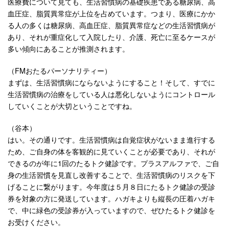
医療費について見ても、生活習慣病の基礎疾患である糖尿病、高
血圧症、脂質異常症が上位を占めています。つまり、医療にかか
る人の多くは糖尿病、高血圧症、脂質異常症などの生活習慣病が
あり、それが重症化して入院したり、介護、死亡に至るケースが
多い傾向にあることが推測されます。
（FMおたるパーソナリティー）
まずは、生活習慣病にならないようにすること！そして、すでに
生活習慣病の治療をしている人は悪化しないようにコントロール
していくことが大切ということですね。
（谷本）
はい。その通りです。生活習慣病は自覚症状がないまま進行する
ため、ご自身の体を客観的に見ていくことが必要であり、それが
できるのが年に1回のたるトク健診です。プラスアルファで、ご自
身の生活習慣を見直し改善することで、生活習慣病のリスクを下
げることに繋がります。今年度は５月８日にたるトク健診の受診
券を対象の方に発送しています。ハガキよりも縦長の圧着ハガキ
で、中に緑色の受診券が入っていますので、ぜひたるトク健診を
お受けください。