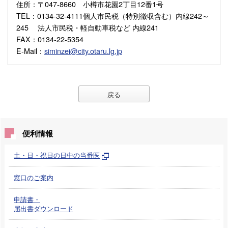
住所
：〒047-8660 小樽市花園2丁目12番1号
TEL
：0134-32-4111個人市民税（特別徴収含む）内線242～
245 法人市民税・軽自動車税など 内線241
FAX
：0134-22-5354
E-Mail
：
siminzei@city.otaru.lg.jp
戻る
便利情報
土・日・祝日の日中の当番医
窓口のご案内
申請書・
届出書ダウンロード